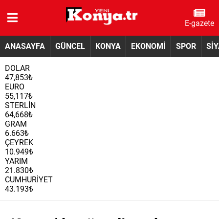
E-gazete
ANASAYFA
GÜNCEL
KONYA
EKONOMİ
SPOR
Sİ
DOLAR
47,853₺
EURO
55,117₺
STERLİN
64,668₺
GRAM
6.663₺
ÇEYREK
10.949₺
YARIM
21.830₺
CUMHURİYET
43.193₺