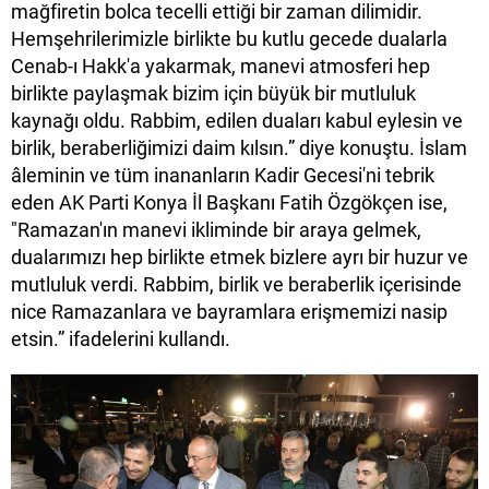
mağfiretin bolca tecelli ettiği bir zaman dilimidir.
Hemşehrilerimizle birlikte bu kutlu gecede dualarla
Cenab-ı Hakk'a yakarmak, manevi atmosferi hep
birlikte paylaşmak bizim için büyük bir mutluluk
kaynağı oldu. Rabbim, edilen duaları kabul eylesin ve
birlik, beraberliğimizi daim kılsın.” diye konuştu. İslam
âleminin ve tüm inananların Kadir Gecesi'ni tebrik
eden AK Parti Konya İl Başkanı Fatih Özgökçen ise,
"Ramazan'ın manevi ikliminde bir araya gelmek,
dualarımızı hep birlikte etmek bizlere ayrı bir huzur ve
mutluluk verdi. Rabbim, birlik ve beraberlik içerisinde
nice Ramazanlara ve bayramlara erişmemizi nasip
etsin.” ifadelerini kullandı.