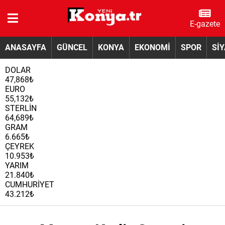
E-gazete
ANASAYFA
GÜNCEL
KONYA
EKONOMİ
SPOR
Sİ
DOLAR
47,868₺
EURO
55,132₺
STERLİN
64,689₺
GRAM
6.665₺
ÇEYREK
10.953₺
YARIM
21.840₺
CUMHURİYET
43.212₺