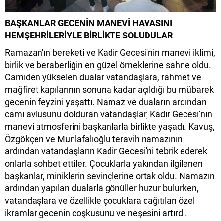
BAŞKANLAR GECENİN MANEVİ HAVASINI
HEMŞEHRİLERİYLE BİRLİKTE SOLUDULAR
Ramazan'ın bereketi ve Kadir Gecesi'nin manevi iklimi,
birlik ve beraberliğin en güzel örneklerine sahne oldu.
Camiden yükselen dualar vatandaşlara, rahmet ve
mağfiret kapılarının sonuna kadar açıldığı bu mübarek
gecenin feyzini yaşattı. Namaz ve duaların ardından
cami avlusunu dolduran vatandaşlar, Kadir Gecesi'nin
manevi atmosferini başkanlarla birlikte yaşadı. Kavuş,
Özgökçen ve Munlafalıoğlu teravih namazının
ardından vatandaşların Kadir Gecesi'ni tebrik ederek
onlarla sohbet ettiler. Çocuklarla yakından ilgilenen
başkanlar, miniklerin sevinçlerine ortak oldu. Namazın
ardından yapılan dualarla gönüller huzur bulurken,
vatandaşlara ve özellikle çocuklara dağıtılan özel
ikramlar gecenin coşkusunu ve neşesini artırdı.