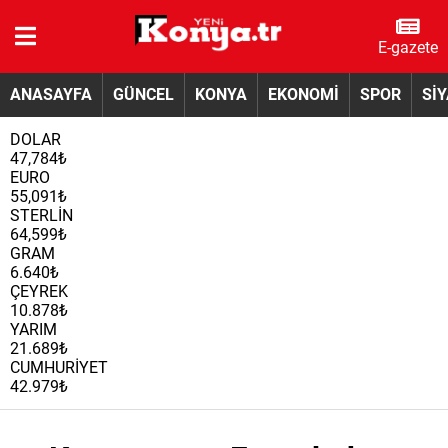
E-gazete
ANASAYFA
GÜNCEL
KONYA
EKONOMİ
SPOR
Sİ
DOLAR
47,784₺
EURO
55,091₺
STERLİN
64,599₺
GRAM
6.640₺
ÇEYREK
10.878₺
YARIM
21.689₺
CUMHURİYET
42.979₺