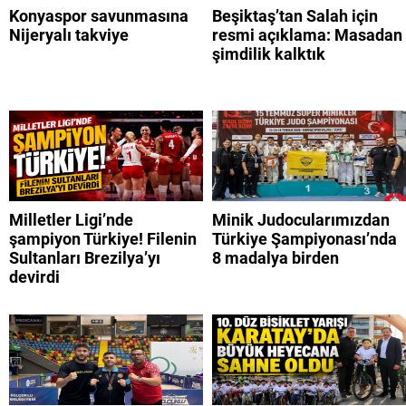
Konyaspor savunmasına
Beşiktaş’tan Salah için
Nijeryalı takviye
resmi açıklama: Masadan
şimdilik kalktık
Milletler Ligi’nde
Minik Judocularımızdan
şampiyon Türkiye! Filenin
Türkiye Şampiyonası’nda
Sultanları Brezilya’yı
8 madalya birden
devirdi