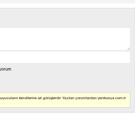
yorum.
uyucuların kendilerine ait görüşlerdir. Yazılan yorumlardan yenikonya.com.tr