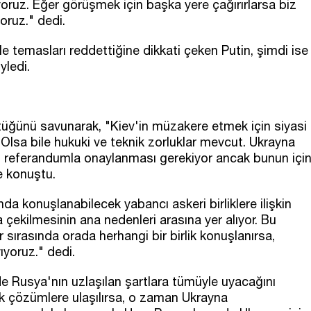
yoruz. Eğer görüşmek için başka yere çağırırlarsa biz
oruz." dedi.
 temasları reddettiğine dikkati çeken Putin, şimdi ise
yledi.
ktüğünü savunarak, "Kiev'in müzakere etmek için siyasi
lsa bile hukuki ve teknik zorluklar mevcut. Ukrayna
n referandumla onaylanması gerekiyor ancak bunun içi
ye konuştu.
da konuşlanabilecek yabancı askeri birliklere ilişkin
çekilmesinin ana nedenleri arasına yer alıyor. Bu
r sırasında orada herhangi bir birlik konuşlanırsa,
ıyoruz." dedi.
de Rusya'nın uzlaşılan şartlara tümüyle uyacağını
ak çözümlere ulaşılırsa, o zaman Ukrayna