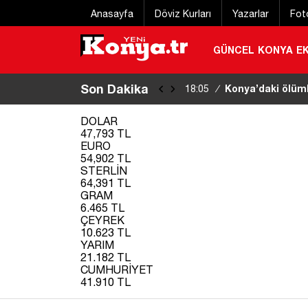
Anasayfa
Döviz Kurları
Yazarlar
Fot
GÜNCEL
KONYA
E
Son Dakika
Milli Güvenlik Ku
18:01
/
DOLAR
47,793 TL
EURO
54,902 TL
STERLİN
64,391 TL
GRAM
6.465 TL
ÇEYREK
10.623 TL
YARIM
21.182 TL
CUMHURİYET
41.910 TL