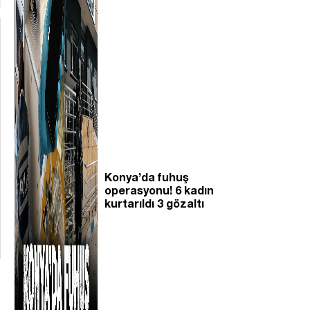
Konya’da fuhuş
operasyonu! 6 kadın
kurtarıldı 3 gözaltı