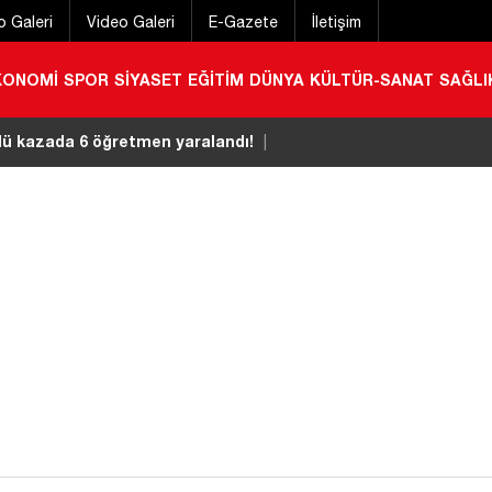
o Galeri
Video Galeri
E-Gazete
İletişim
KONOMİ
SPOR
SİYASET
EĞİTİM
DÜNYA
KÜLTÜR-SANAT
SAĞLI
rulu toplandı
|