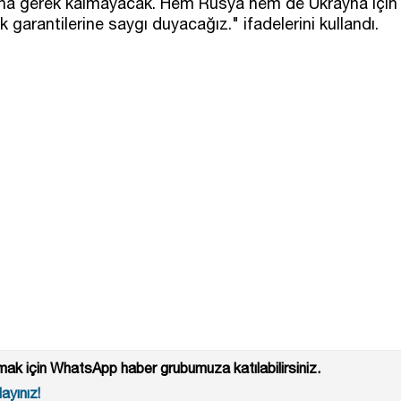
ığına gerek kalmayacak. Hem Rusya hem de Ukrayna için
arantilerine saygı duyacağız." ifadelerini kullandı.
ak için WhatsApp haber grubumuza katılabilirsiniz.
ayınız!