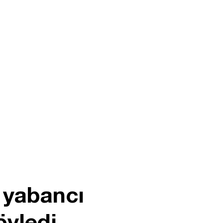
 yabancı
öyledi