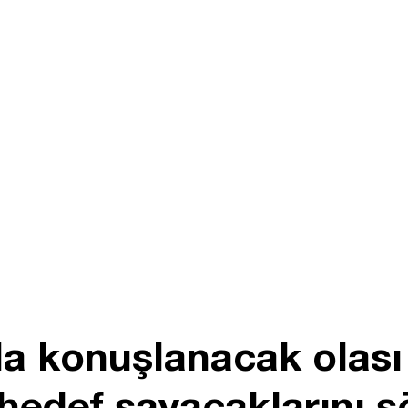
a konuşlanacak olası
 hedef sayacaklarını s