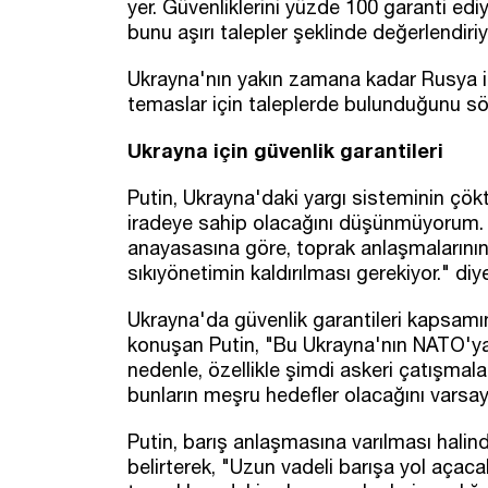
yer. Güvenliklerini yüzde 100 garanti edi
bunu aşırı talepler şeklinde değerlendiriy
Ukrayna'nın yakın zamana kadar Rusya ile
temaslar için taleplerde bulunduğunu sö
Ukrayna için güvenlik garantileri
Putin, Ukrayna'daki yargı sisteminin çö
iradeye sahip olacağını düşünmüyorum. O
anayasasına göre, toprak anlaşmalarını
sıkıyönetimin kaldırılması gerekiyor." di
Ukrayna'da güvenlik garantileri kapsamın
konuşan Putin, "Bu Ukrayna'nın NATO'ya 
nedenle, özellikle şimdi askeri çatışmala
bunların meşru hedefler olacağını varsay
Putin, barış anlaşmasına varılması halin
belirterek, "Uzun vadeli barışa yol açac