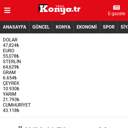
E-gazete
ANASAYFA
GÜNCEL
KONYA
EKONOMİ
SPOR
Sİ
DOLAR
47,824₺
EURO
55,078₺
STERLİN
64,629₺
GRAM
6.654₺
ÇEYREK
10.930₺
YARIM
21.793₺
CUMHURİYET
43.118₺