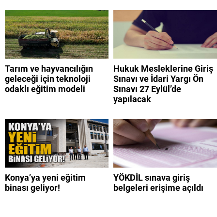
Tarım ve hayvancılığın
Hukuk Mesleklerine Giriş
geleceği için teknoloji
Sınavı ve İdari Yargı Ön
odaklı eğitim modeli
Sınavı 27 Eylül’de
yapılacak
Konya’ya yeni eğitim
YÖKDİL sınava giriş
binası geliyor!
belgeleri erişime açıldı