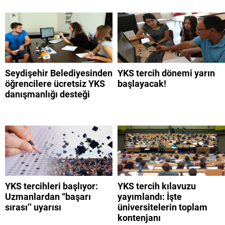
Seydişehir Belediyesinden
YKS tercih dönemi yarın
öğrencilere ücretsiz YKS
başlayacak!
danışmanlığı desteği
YKS tercihleri başlıyor:
YKS tercih kılavuzu
Uzmanlardan “başarı
yayımlandı: İşte
sırası’’ uyarısı
üniversitelerin toplam
kontenjanı