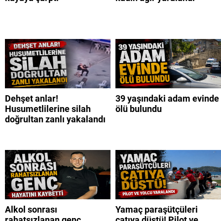
Dehşet anlar!
39 yaşındaki adam evinde
Husumetlilerine silah
ölü bulundu
doğrultan zanlı yakalandı
Alkol sonrası
Yamaç paraşütçüleri
rahatsızlanan genç
çatıya düştü! Pilot ve