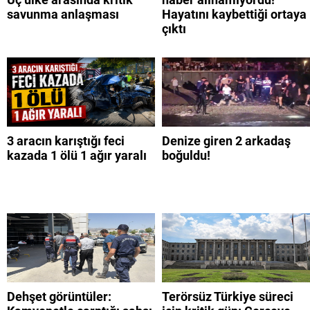
savunma anlaşması
Hayatını kaybettiği ortaya
çıktı
3 aracın karıştığı feci
Denize giren 2 arkadaş
kazada 1 ölü 1 ağır yaralı
boğuldu!
Dehşet görüntüler:
Terörsüz Türkiye süreci