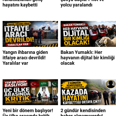
hayatını kaybetti
yolcu yaralandı
Yangın ihbarına giden
Bakan Yumaklı: Her
itfaiye aracı devrildi!
hayvanın dijital bir kimliği
Yaralılar var
olacak
Yeni bir dönem başlıyor!
2 gündür kendisinden
Üç ülke arasında kritik
haber alınamıyordu!