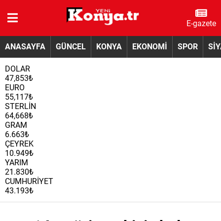
E-gazete
ANASAYFA
GÜNCEL
KONYA
EKONOMİ
SPOR
Sİ
DOLAR
47,853₺
EURO
55,117₺
STERLİN
64,668₺
GRAM
6.663₺
ÇEYREK
10.949₺
YARIM
21.830₺
CUMHURİYET
43.193₺