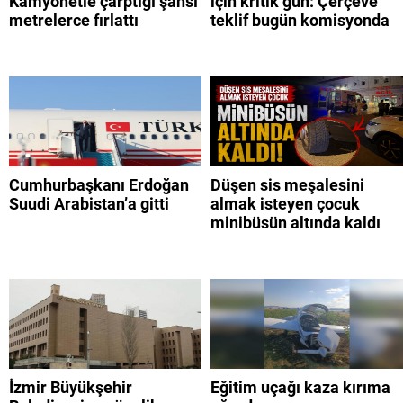
Kamyonetle çarptığı şahsı
için kritik gün: Çerçeve
metrelerce fırlattı
teklif bugün komisyonda
Cumhurbaşkanı Erdoğan
Düşen sis meşalesini
Suudi Arabistan’a gitti
almak isteyen çocuk
minibüsün altında kaldı
İzmir Büyükşehir
Eğitim uçağı kaza kırıma