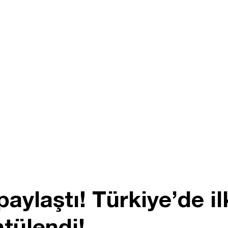
aylaştı! Türkiye’de il
ntülendi!