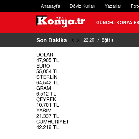
Anasayfa
Döviz Kurları
Yazarlar
Fot
GÜNCEL
KONYA
E
Son Dakika
Eğitim uçağı kaz
22:20
/
DOLAR
47,905 TL
EURO
55,054 TL
STERLİN
64,542 TL
GRAM
6.512 TL
ÇEYREK
10.701 TL
YARIM
21.337 TL
CUMHURİYET
42.218 TL