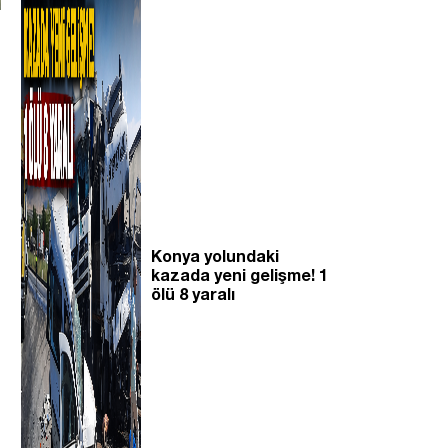
Konya yolundaki
kazada yeni gelişme! 1
ölü 8 yaralı