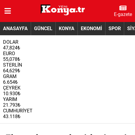
E-gazete
ANASAYFA
GÜNCEL
KONYA
EKONOMİ
SPOR
Sİ
DOLAR
47,824₺
EURO
55,078₺
STERLİN
64,629₺
GRAM
6.654₺
ÇEYREK
10.930₺
YARIM
21.793₺
CUMHURİYET
43.118₺