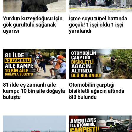
Yurdun kuzeydoğusu için
İçme suyu tünel hattında
gök gürültülü sağanak
göçük! 1 işçi öldü 1 işçi
uyarısı
yaralandı
81 ilde eş zamanlı aile
Otomobilin çarptığı
kampı: 10 bin aile doğayla
bisikletli ağacın altında
buluştu
ölü bulundu