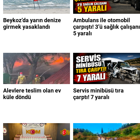
Beykoz’da yarın denize
Ambulans ile otomobil
girmek yasaklandı
çarpıştı! 3’ü sağlık çalışanı
5 yaralı
Alevlere teslim olan ev
Servis minibüsü tıra
küle döndü
çarptı! 7 yaralı