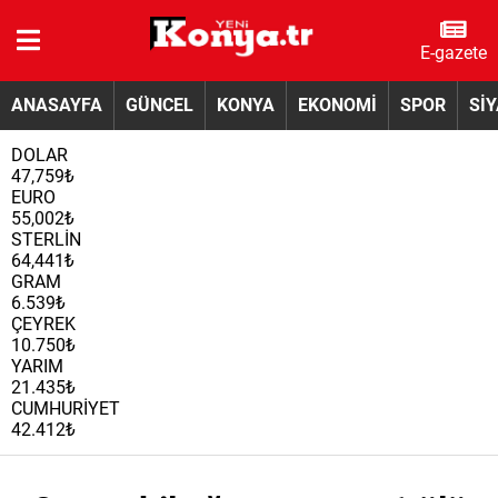
E-gazete
ANASAYFA
GÜNCEL
KONYA
EKONOMİ
SPOR
Sİ
DOLAR
47,759₺
EURO
55,002₺
STERLİN
64,441₺
GRAM
6.539₺
ÇEYREK
10.750₺
YARIM
21.435₺
CUMHURİYET
42.412₺