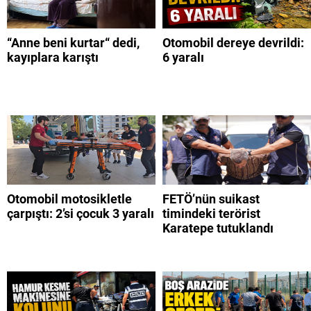
“Anne beni kurtar“ dedi,
Otomobil dereye devrildi:
kayıplara karıştı
6 yaralı
Otomobil motosikletle
FETÖ’nün suikast
çarpıştı: 2’si çocuk 3 yaralı
timindeki terörist
Karatepe tutuklandı