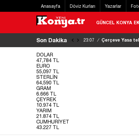
Anasayfa
Döviz Kurları
Yazarlar
Fot
GÜNCEL
KONYA
E
Son Dakika
Çerçeve Yasa tek
23:07
/
DOLAR
47,784 TL
EURO
55,097 TL
STERLİN
64,590 TL
GRAM
6.666 TL
ÇEYREK
10.974 TL
YARIM
21.874 TL
CUMHURİYET
43.227 TL