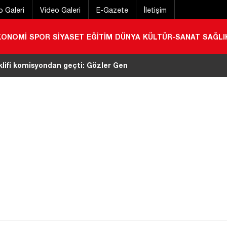
o Galeri
Video Galeri
E-Gazete
İletişim
KONOMİ
SPOR
SİYASET
EĞİTİM
DÜNYA
KÜLTÜR-SANAT
SAĞLI
lifi komisyondan geçti: Gözler Genel Kurul’da
|