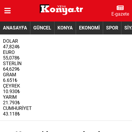
E-gazete
ANASAYFA
GÜNCEL
KONYA
EKONOMİ
SPOR
Sİ
DOLAR
47,824₺
EURO
55,078₺
STERLİN
64,629₺
GRAM
6.651₺
ÇEYREK
10.930₺
YARIM
21.793₺
CUMHURİYET
43.118₺