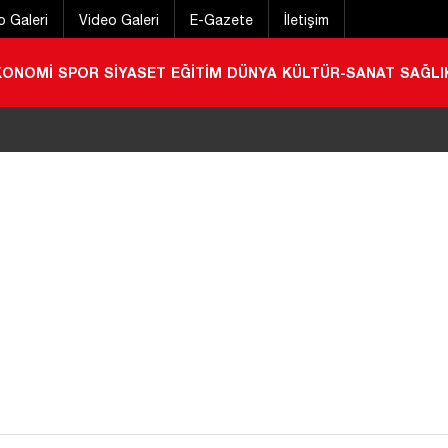
o Galeri
Video Galeri
E-Gazete
İletişim
KONOMİ
SPOR
SİYASET
EĞİTİM
DÜNYA
KÜLTÜR-SANAT
SAĞLI
ı aile kampı: 10 bin aile doğayla buluştu
|