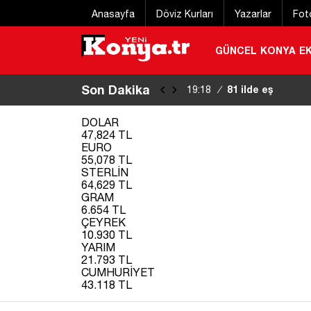
Anasayfa
Döviz Kurları
Yazarlar
Fot
GÜNCEL
KONYA
E
Son Dakika
81 ilde eş zamanl
19:18
/
DOLAR
47,824 TL
EURO
55,078 TL
STERLİN
64,629 TL
GRAM
6.654 TL
ÇEYREK
10.930 TL
YARIM
21.793 TL
CUMHURİYET
43.118 TL