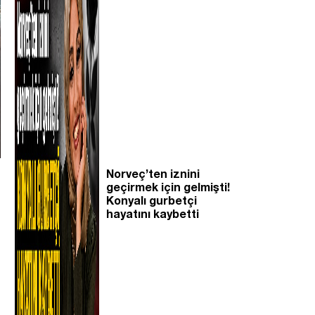
Norveç’ten iznini
geçirmek için gelmişti!
Konyalı gurbetçi
hayatını kaybetti