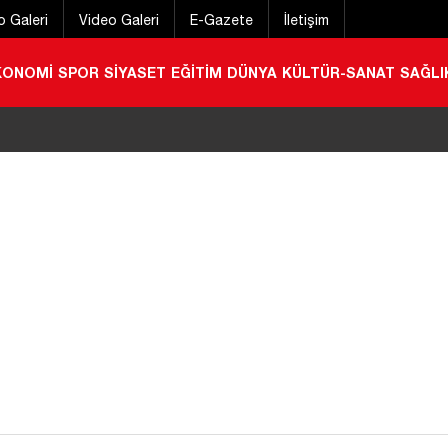
o Galeri
Video Galeri
E-Gazete
İletişim
KONOMİ
SPOR
SİYASET
EĞİTİM
DÜNYA
KÜLTÜR-SANAT
SAĞLI
 geçirmek için gelmişti! Konyalı gurbetçi hayatını