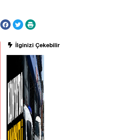
İlginizi Çekebilir