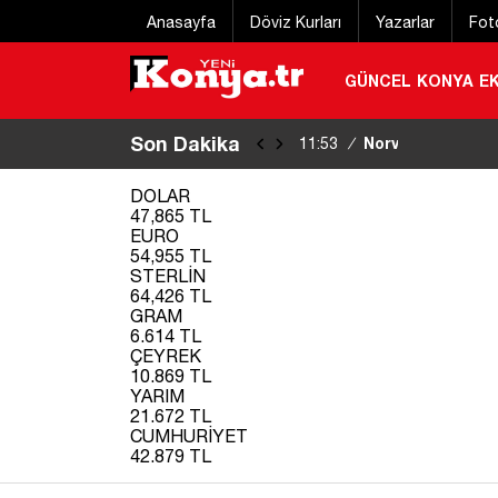
Anasayfa
Döviz Kurları
Yazarlar
Fot
GÜNCEL
KONYA
E
Son Dakika
Norveç’ten iznini
11:53
/
kaybetti
|
DOLAR
47,865 TL
EURO
54,955 TL
STERLİN
64,426 TL
GRAM
6.614 TL
ÇEYREK
10.869 TL
YARIM
21.672 TL
CUMHURİYET
42.879 TL