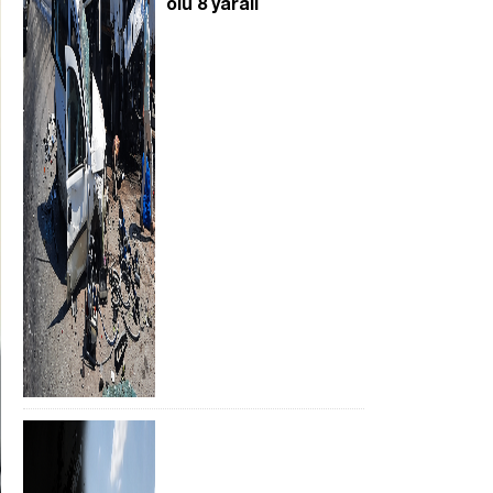
ölü 8 yaralı