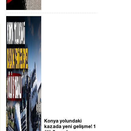
Konya yolundaki
kazada yeni gelişme! 1