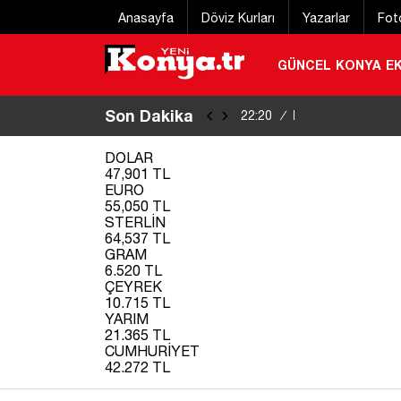
Anasayfa
Döviz Kurları
Yazarlar
Fot
GÜNCEL
KONYA
E
Son Dakika
Eğitim uçağı kaz
22:20
/
DOLAR
47,901 TL
EURO
55,050 TL
STERLİN
64,537 TL
GRAM
6.520 TL
ÇEYREK
10.715 TL
YARIM
21.365 TL
CUMHURİYET
42.272 TL