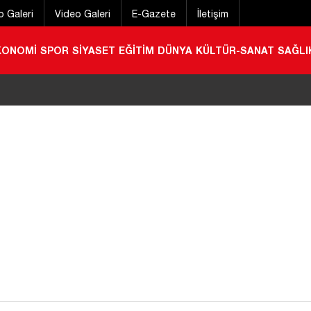
o Galeri
Video Galeri
E-Gazete
İletişim
KONOMİ
SPOR
SİYASET
EĞİTİM
DÜNYA
KÜLTÜR-SANAT
SAĞLI
a kırıma uğradı
|