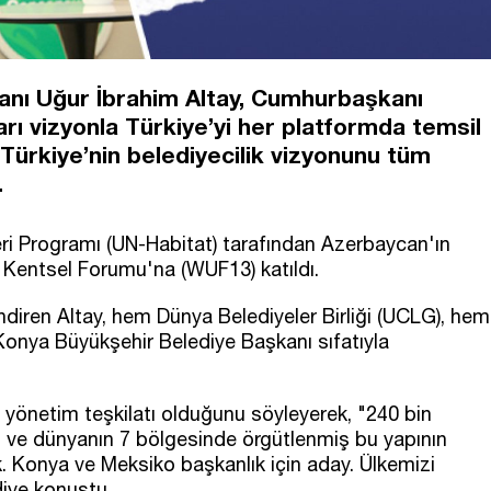
anı Uğur İbrahim Altay, Cumhurbaşkanı
rı vizyonla Türkiye’yi her platformda temsil
 “Türkiye’nin belediyecilik vizyonunu tüm
.
leri Programı (UN-Habitat) tarafından Azerbaycan'ın
Kentsel Forumu'na (WUF13) katıldı.
diren Altay, hem Dünya Belediyeler Birliği (UCLG), hem
Konya Büyükşehir Belediye Başkanı sıfatıyla
 yönetim teşkilatı olduğunu söyleyerek, "240 bin
 ve dünyanın 7 bölgesinde örgütlenmiş bu yapının
. Konya ve Meksiko başkanlık için aday. Ülkemizi
diye konuştu.