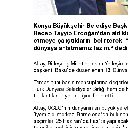
Konya Büyükşehir Belediye Başk
Recep Tayyip Erdoğan’dan aldıkla
etmeye çalıştıklarını belirterek,
dünyaya anlatmamız lazım.“ dedi
Altay, Birleşmiş Milletler İnsan Yerleşim
başkenti Bakü'de düzenlenen 13. Dünya 
Temaslarını basın mensuplarına değerlen
Türk Dünyası Belediyeler Birliği hem de 
toplantılarda yer aldığını ifade etti.
Altay, UCLG'nin dünyanın en büyük yerel
üyemizle, merkezi Barselona'da bulunan
seçimleri 25 Haziran'da Fas'ta yapılacak
temsil etmek için gayret içerisindeyiz." 