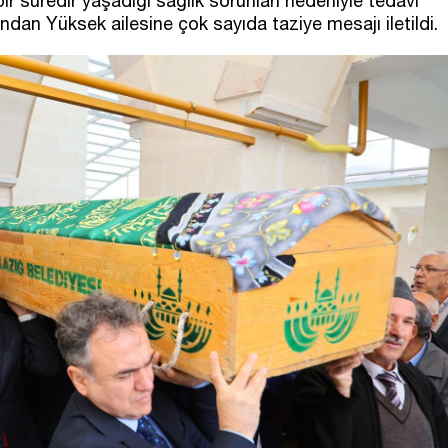
bir süredir yaşadığı sağlık sorunları nedeniyle tedavi
ından Yüksek ailesine çok sayıda taziye mesajı iletildi.