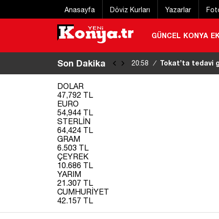
Anasayfa
Döviz Kurları
Yazarlar
Fot
GÜNCEL
KONYA
E
Son Dakika
Konya’da markett
20:16
/
DOLAR
47,792 TL
EURO
54,944 TL
STERLİN
64,424 TL
GRAM
6.503 TL
ÇEYREK
10.686 TL
YARIM
21.307 TL
CUMHURİYET
42.157 TL