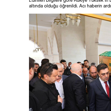
Edinilen bilgilere göre Rukiye Yüksek'in 
altında olduğu öğrenildi. Acı haberin ard