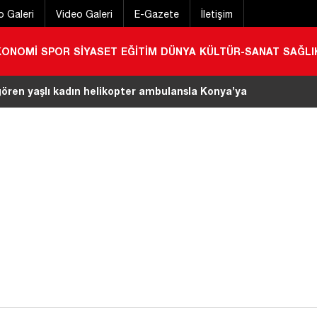
o Galeri
Video Galeri
E-Gazete
İletişim
KONOMİ
SPOR
SİYASET
EĞİTİM
DÜNYA
KÜLTÜR-SANAT
SAĞLI
e bıçaklı saldırı! Ölümden böyle kaçtı
|