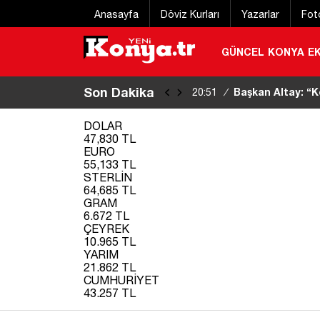
Anasayfa
Döviz Kurları
Yazarlar
Fot
GÜNCEL
KONYA
E
Son Dakika
Bakan Gürlek: Te
22:11
/
DOLAR
47,830 TL
EURO
55,133 TL
STERLİN
64,685 TL
GRAM
6.672 TL
ÇEYREK
10.965 TL
YARIM
21.862 TL
CUMHURİYET
43.257 TL