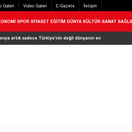
o Galeri
Video Galeri
E-Gazete
İletişim
KONOMİ
SPOR
SİYASET
EĞİTİM
DÜNYA
KÜLTÜR-SANAT
SAĞLI
rör belasından kurtulma arifesindeyiz
|