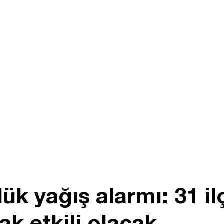
ük yağış alarmı: 31 i
ak etkili olacak