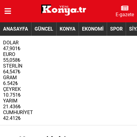
E-gazete
ANASAYFA
GÜNCEL
KONYA
EKONOMİ
SPOR
Sİ
DOLAR
47,901₺
EURO
55,058₺
STERLİN
64,547₺
GRAM
6.542₺
ÇEYREK
10.751₺
YARIM
21.436₺
CUMHURİYET
42.412₺