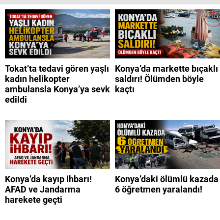
Tokat’ta tedavi gören yaşlı
Konya’da markette bıçaklı
kadın helikopter
saldırı! Ölümden böyle
ambulansla Konya’ya sevk
kaçtı
edildi
Konya’da kayıp ihbarı!
Konya’daki ölümlü kazada
AFAD ve Jandarma
6 öğretmen yaralandı!
harekete geçti