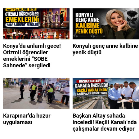
Konya’da anlamlı gece!
Konyalı genç anne kalbine
Otizmli öğrenciler
yenik düştü
emeklerini “SOBE
Sahnede’’ sergiledi
Karapınar’da huzur
Başkan Altay sahada
uygulaması
inceledi! Keçili Kanalı’nda
çalışmalar devam ediyor