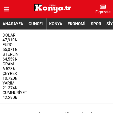
E-gazete
ANASAYFA
GÜNCEL
KONYA
EKONOMİ
SPOR
Sİ
DOLAR
47,910₺
EURO
55,071₺
STERLİN
64,559₺
GRAM
6.523₺
ÇEYREK
10.720₺
YARIM
21.374₺
CUMHURİYET
42.290₺