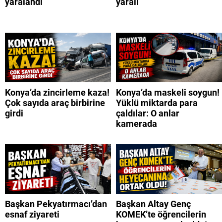
yaralandı
yaralı
Konya’da zincirleme kaza!
Konya’da maskeli soygun!
Çok sayıda araç birbirine
Yüklü miktarda para
girdi
çaldılar: O anlar
kamerada
Başkan Pekyatırmacı’dan
Başkan Altay Genç
esnaf ziyareti
KOMEK’te öğrencilerin