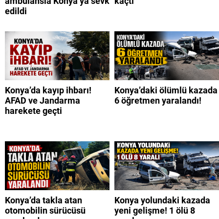
ambulansla Konya’ya sevk
kaçtı
edildi
Konya’da kayıp ihbarı!
Konya’daki ölümlü kazada
AFAD ve Jandarma
6 öğretmen yaralandı!
harekete geçti
Konya’da takla atan
Konya yolundaki kazada
otomobilin sürücüsü
yeni gelişme! 1 ölü 8