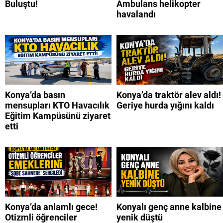
Buluştu!
Ambulans helikopter
havalandı
Konya’da basın
Konya’da traktör alev aldı!
mensupları KTO Havacılık
Geriye hurda yığını kaldı
Eğitim Kampüsünü ziyaret
etti
Konya’da anlamlı gece!
Konyalı genç anne kalbine
Otizmli öğrenciler
yenik düştü