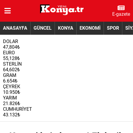
E-gazete
ANASAYFA
GÜNCEL
KONYA
EKONOMİ
SPOR
Sİ
DOLAR
47,804₺
EURO
55,128₺
STERLİN
64,602₺
GRAM
6.654₺
ÇEYREK
10.950₺
YARIM
21.826₺
CUMHURİYET
43.132₺