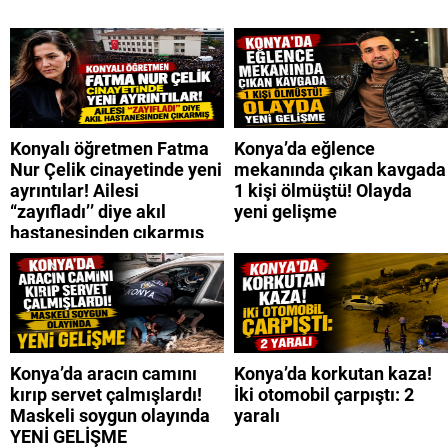
Konyalı öğretmen Fatma
Konya’da eğlence
Nur Çelik cinayetinde yeni
mekanında çıkan kavgada
ayrıntılar! Ailesi
1 kişi ölmüştü! Olayda
“zayıfladı’’ diye akıl
yeni gelişme
hastanesinden çıkarmış
Konya’da aracın camını
Konya’da korkutan kaza!
kırıp servet çalmışlardı!
İki otomobil çarpıştı: 2
Maskeli soygun olayında
yaralı
YENİ GELİŞME