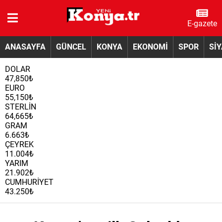
E-gazete
ANASAYFA
GÜNCEL
KONYA
EKONOMİ
SPOR
Sİ
DOLAR
47,850₺
EURO
55,150₺
STERLİN
64,665₺
GRAM
6.663₺
ÇEYREK
11.004₺
YARIM
21.902₺
CUMHURİYET
43.250₺