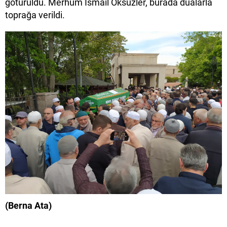
götürüldü. Merhum İsmail Öksüzler, burada dualarla
toprağa verildi.
(Berna Ata)