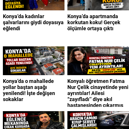
Konya’da kadınlar
Konya’da apartmanda
şalvarlarını giydi doyasıya
korkutan koku! Gerçek
eğlendi
ölçümle ortaya çıktı
Konya’da o mahallede
Konyalı öğretmen Fatma
yollar baştan aşağı
Nur Çelik cinayetinde yeni
yenilendi! İşte değişen
ayrıntılar! Ailesi
sokaklar
“zayıfladı’’ diye akıl
hastanesinden çıkarmış