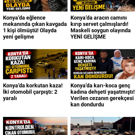
Konya’da eğlence
Konya’da aracın camını
mekanında çıkan kavgada
kırıp servet çalmışlardı!
1 kişi ölmüştü! Olayda
Maskeli soygun olayında
yeni gelişme
YENİ GELİŞME
Konya’da korkutan kaza!
Konya’da karı-koca genç
İki otomobil çarpıştı: 2
kadına dehşeti yaşatmıştı!
yaralı
Verilen cezanın gerekçesi
kan dondurdu