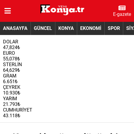
E-gazete
ANASAYFA
GÜNCEL
KONYA
EKONOMİ
SPOR
Sİ
DOLAR
47,824₺
EURO
55,078₺
STERLİN
64,629₺
GRAM
6.651₺
ÇEYREK
10.930₺
YARIM
21.793₺
CUMHURİYET
43.118₺