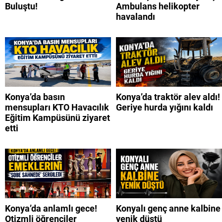
Buluştu!
Ambulans helikopter
havalandı
Konya’da basın
Konya’da traktör alev aldı!
mensupları KTO Havacılık
Geriye hurda yığını kaldı
Eğitim Kampüsünü ziyaret
etti
Konya’da anlamlı gece!
Konyalı genç anne kalbine
Otizmli öğrenciler
yenik düştü