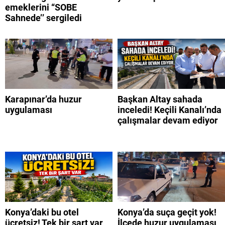
emeklerini “SOBE
Sahnede’’ sergiledi
Karapınar’da huzur
Başkan Altay sahada
uygulaması
inceledi! Keçili Kanalı’nda
çalışmalar devam ediyor
Konya’daki bu otel
Konya’da suça geçit yok!
ücretsiz! Tek bir şart var
İlçede huzur uygulaması