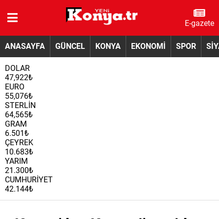
E-gazete
ANASAYFA
GÜNCEL
KONYA
EKONOMİ
SPOR
Sİ
DOLAR
47,922₺
EURO
55,076₺
STERLİN
64,565₺
GRAM
6.501₺
ÇEYREK
10.683₺
YARIM
21.300₺
CUMHURİYET
42.144₺