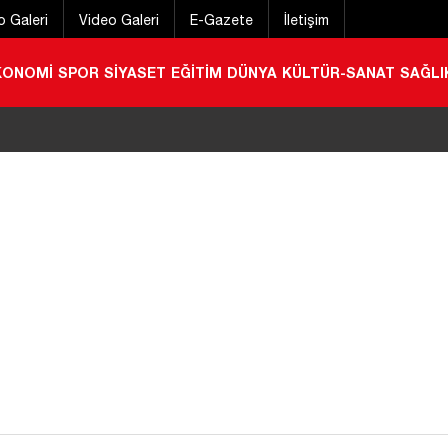
o Galeri
Video Galeri
E-Gazete
İletişim
KONOMİ
SPOR
SİYASET
EĞİTİM
DÜNYA
KÜLTÜR-SANAT
SAĞLI
 sevindirecek yeni yatırım! FERA’nın yeni adresi