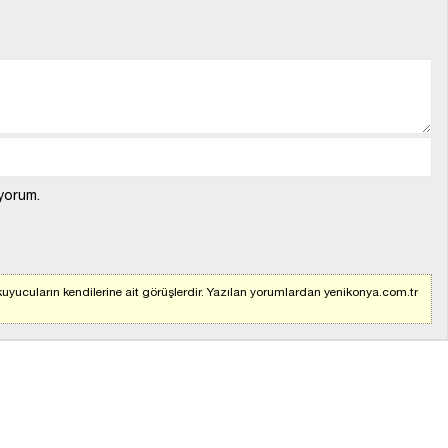
yorum.
uyucuların kendilerine ait görüşlerdir. Yazılan yorumlardan yenikonya.com.tr