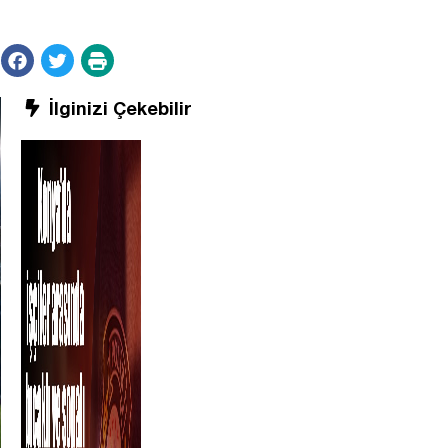
İlginizi Çekebilir