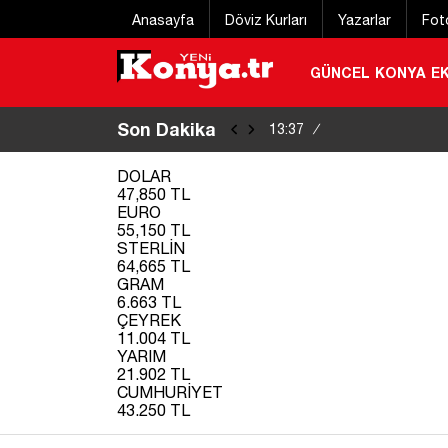
Anasayfa
Döviz Kurları
Yazarlar
Fot
GÜNCEL
KONYA
E
Son Dakika
Konya’da gençleri
13:37
/
belli oldu
|
DOLAR
47,850 TL
EURO
55,150 TL
STERLİN
64,665 TL
GRAM
6.663 TL
ÇEYREK
11.004 TL
YARIM
21.902 TL
CUMHURİYET
43.250 TL