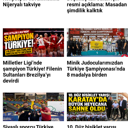
Nijeryalı takviye
resmi açıklama: Masadan
şimdilik kalktık
Milletler Ligi’nde
Minik Judocularımızdan
şampiyon Türkiye! Filenin
Türkiye Şampiyonası’nda
Sultanları Brezilya’yı
8 madalya birden
devirdi
Sivaslı sporcu Türkiye
10. Düz bisiklet yarışı