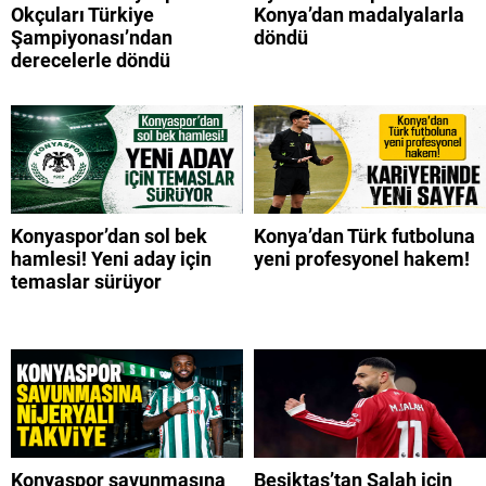
Okçuları Türkiye
Konya’dan madalyalarla
Şampiyonası’ndan
döndü
derecelerle döndü
Konyaspor’dan sol bek
Konya’dan Türk futboluna
hamlesi! Yeni aday için
yeni profesyonel hakem!
temaslar sürüyor
Konyaspor savunmasına
Beşiktaş’tan Salah için