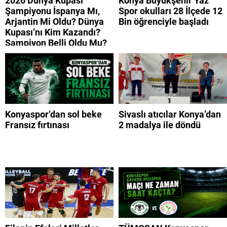
2026 Dünya Kupası
Konya Büyükşehir Yaz
Şampiyonu İspanya Mı,
Spor okulları 28 İlçede 12
Arjantin Mi Oldu? Dünya
Bin öğrenciyle başladı
Kupası’nı Kim Kazandı?
Şampiyon Belli Oldu Mu?
Konyaspor’dan sol beke
Sivaslı atıcılar Konya’dan
Fransız fırtınası
2 madalya ile döndü