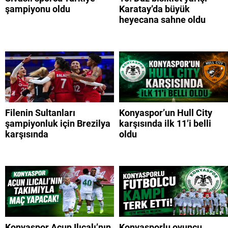
şampiyonu oldu
Karatay’da büyük
heyecana sahne oldu
Filenin Sultanları
Konyaspor’un Hull City
şampiyonluk için Brezilya
karşısında ilk 11’i belli
karşısında
oldu
Konyaspor Acun Ilıcalı’nın
Konyasporlu oyuncu