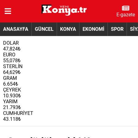
E-gazete
ANASAYFA
GÜNCEL
KONYA
EKONOMİ
SPOR
Sİ
DOLAR
47,824₺
EURO
55,078₺
STERLİN
64,629₺
GRAM
6.654₺
ÇEYREK
10.930₺
YARIM
21.793₺
CUMHURİYET
43.118₺