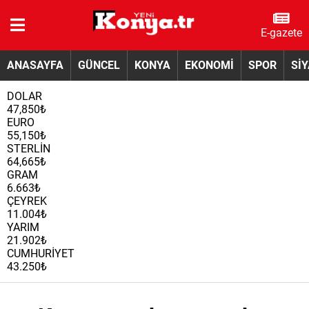
E-gazete
ANASAYFA
GÜNCEL
KONYA
EKONOMİ
SPOR
Sİ
DOLAR
47,850₺
EURO
55,150₺
STERLİN
64,665₺
GRAM
6.663₺
ÇEYREK
11.004₺
YARIM
21.902₺
CUMHURİYET
43.250₺