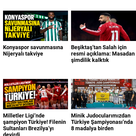
Konyaspor savunmasına
Beşiktaş’tan Salah için
Nijeryalı takviye
resmi açıklama: Masadan
şimdilik kalktık
Milletler Ligi’nde
Minik Judocularımızdan
şampiyon Türkiye! Filenin
Türkiye Şampiyonası’nda
Sultanları Brezilya’yı
8 madalya birden
devirdi