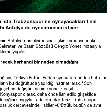
’nda Trabzonspor ile oynayacakları final
ibi Antalya’da oynanmasını istiyor.
linin Antalya'dan alınmasına ilişkin kamuoyundaki
Sekreteri ve Basın Sözcüsü Cengiz Yönet imzasıyla
lama yapıldı.
tirecek herhangi bir neden olmadığını
ğının, Türkiye Futbol Federasyonu tarafından haftalar
rın bu doğrultuda yapıldığı hatırlatılarak, "Son
şehrin değiştirilmesine yönelik çeşitli
onyaspor olarak, daha önce ilan edildiği şekilde
lacağını saygıyla ifade etmek isteriz. Trabzonspor
dostluk çerçevesinde ilişkiler yürüttük, bugün de aynı