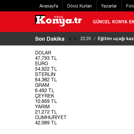
Anasayfa
Döviz Kurları
Yazarlar
Fot
GÜNCEL
KONYA
E
Son Dakika
Eğitim uçağı kaz
22:20
/
DOLAR
47,793 TL
EURO
54,922 TL
STERLİN
64,382 TL
GRAM
6.492 TL
ÇEYREK
10.669 TL
YARIM
21.272 TL
CUMHURİYET
42.089 TL