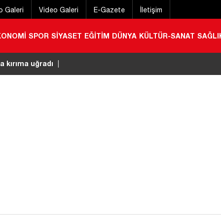
o Galeri
Video Galeri
E-Gazete
İletişim
KONOMİ
SPOR
SİYASET
EĞİTİM
DÜNYA
KÜLTÜR-SANAT
SAĞLI
a kırıma uğradı
|