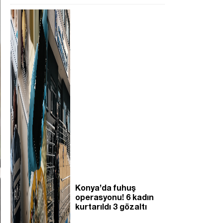
Konya’da fuhuş
operasyonu! 6 kadın
kurtarıldı 3 gözaltı