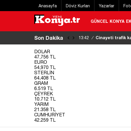
Anasayfa
Döviz Kurları
Yazarlar
Fot
GÜNCEL
KONYA
E
Son Dakika
Cinayeti trafik k
13:42
/
ortaya çıkardı
|
DOLAR
47,756 TL
EURO
54,970 TL
STERLİN
64,408 TL
GRAM
6.519 TL
ÇEYREK
10.712 TL
YARIM
21.358 TL
CUMHURİYET
42.259 TL