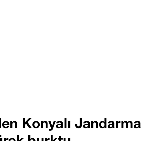
den Konyalı Jandarm
ürek burktu