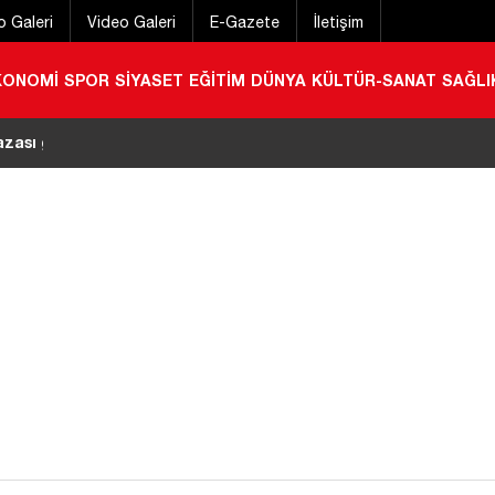
o Galeri
Video Galeri
E-Gazete
İletişim
KONOMİ
SPOR
SİYASET
EĞİTİM
DÜNYA
KÜLTÜR-SANAT
SAĞLI
azası gibi göstermeye çalıştı: Deliller gerçeği