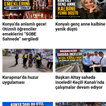
Konya’da anlamlı gece!
Konyalı genç anne kalbine
Otizmli öğrenciler
yenik düştü
emeklerini “SOBE
Sahnede’’ sergiledi
Karapınar’da huzur
Başkan Altay sahada
uygulaması
inceledi! Keçili Kanalı’nda
çalışmalar devam ediyor