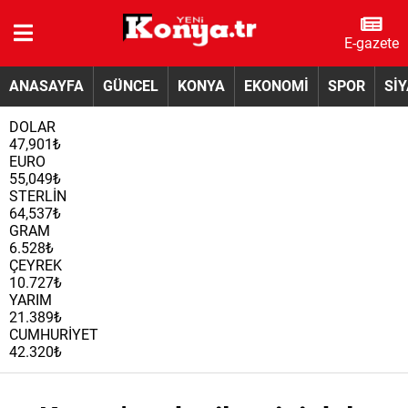
E-gazete
ANASAYFA
GÜNCEL
KONYA
EKONOMİ
SPOR
Sİ
DOLAR
47,901₺
EURO
55,049₺
STERLİN
64,537₺
GRAM
6.528₺
ÇEYREK
10.727₺
YARIM
21.389₺
CUMHURİYET
42.320₺