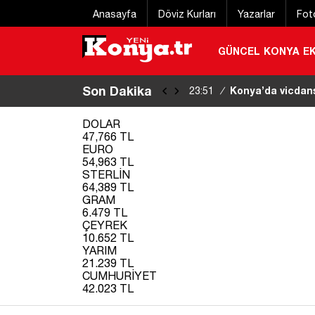
Anasayfa
Döviz Kurları
Yazarlar
Fot
GÜNCEL
KONYA
E
Son Dakika
6 gündür kayıp y
22:48
/
bulundu
|
DOLAR
47,766 TL
EURO
54,963 TL
STERLİN
64,389 TL
GRAM
6.479 TL
ÇEYREK
10.652 TL
YARIM
21.239 TL
CUMHURİYET
42.023 TL