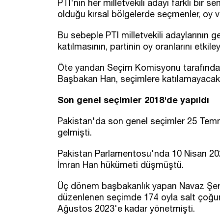
PTI'nın her milletvekili adayı farklı bi
olduğu kırsal bölgelerde seçmenler, oy ve
Bu sebeple PTI milletvekili adaylarının
katılmasının, partinin oy oranlarını etkiley
Öte yandan Seçim Komisyonu tarafından 
Başbakan Han, seçimlere katılamayacak
Son genel seçimler 2018'de yapıldı
Pakistan'da son genel seçimler 25 Tem
gelmişti.
Pakistan Parlamentosu'nda 10 Nisan 202
İmran Han hükümeti düşmüştü.
Üç dönem başbakanlık yapan Navaz Şerif
düzenlenen seçimde 174 oyla salt çoğun
Ağustos 2023'e kadar yönetmişti.