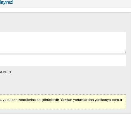
ayınız!
yorum.
uyucuların kendilerine ait görüşlerdir. Yazılan yorumlardan yenikonya.com.tr