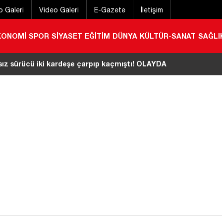
o Galeri
Video Galeri
E-Gazete
İletişim
KONOMİ
SPOR
SİYASET
EĞİTİM
DÜNYA
KÜLTÜR-SANAT
SAĞLI
aşlı adamın Berke Barajı’nda cansız bedeni