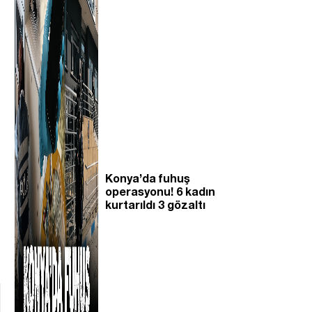
Konya’da fuhuş
operasyonu! 6 kadın
kurtarıldı 3 gözaltı