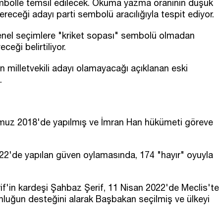
r sembolle temsil edilecek. Okuma yazma oranının düşük
receği adayı parti sembolü aracılığıyla tespit ediyor.
 genel seçimlere "kriket sopası" sembolü olmadan
eceği belirtiliyor.
milletvekili adayı olamayacağı açıklanan eski
.
muz 2018'de yapılmış ve İmran Han hükümeti göreve
2'de yapılan güven oylamasında, 174 "hayır" oyuyla
'in kardeşi Şahbaz Şerif, 11 Nisan 2022'de Meclis'te
luğun desteğini alarak Başbakan seçilmiş ve ülkeyi