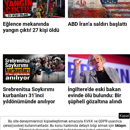
Eğlence mekanında
ABD İran’a saldırı başlattı
yangın çıktı! 27 kişi öldü
Srebrenitsa Soykırımı
İngiltere’de eski bakan
kurbanları 31’inci
evinde ölü bulundu: Bir
yıldönümünde anılıyor
şüpheli gözaltına alındı
Kapat
Bu site deneyimlerinizi kişiselleştirmek amacıyla KVKK ve GDPR uyarınca
çerez(cookie) kullanmaktadır. Bu konu hakkında detaylı bilgi almak için
tıklayın
.