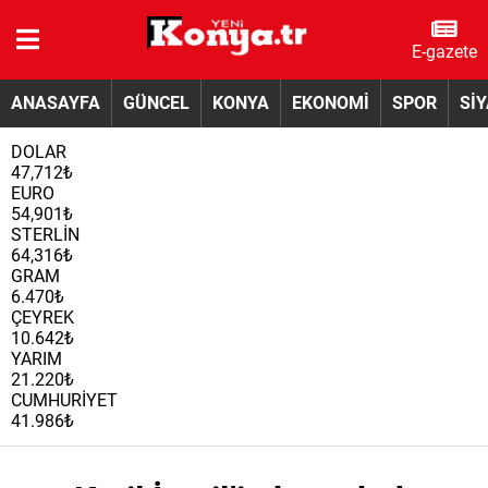
E-gazete
ANASAYFA
GÜNCEL
KONYA
EKONOMİ
SPOR
Sİ
DOLAR
47,712₺
EURO
54,901₺
STERLİN
64,316₺
GRAM
6.470₺
ÇEYREK
10.642₺
YARIM
21.220₺
CUMHURİYET
41.986₺