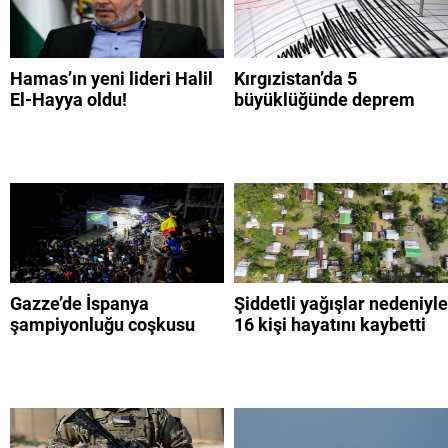
Hamas’ın yeni lideri Halil
Kırgızistan’da 5
El-Hayya oldu!
büyüklüğünde deprem
Gazze’de İspanya
Şiddetli yağışlar nedeniyle
şampiyonluğu coşkusu
16 kişi hayatını kaybetti