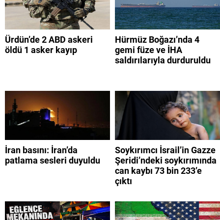
Ürdün’de 2 ABD askeri
Hürmüz Boğazı’nda 4
öldü 1 asker kayıp
gemi füze ve İHA
saldırılarıyla durduruldu
İran basını: İran’da
Soykırımcı İsrail’in Gazze
patlama sesleri duyuldu
Şeridi’ndeki soykırımında
can kaybı 73 bin 233’e
çıktı