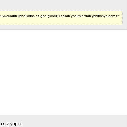
uyucuların kendilerine ait görüşlerdir. Yazılan yorumlardan yenikonya.com.tr
 siz yapın!