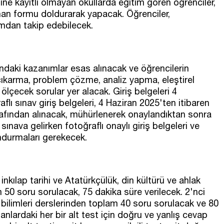
ne kayıtlı olmayan okullarda eğitim gören öğrenciler,
nan formu doldurarak yapacak. Öğrenciler,
mdan takip edebilecek.
ındaki kazanımlar esas alınacak ve öğrencilerin
karma, problem çözme, analiz yapma, eleştirel
ölçecek sorular yer alacak. Giriş belgeleri 4
flı sınav giriş belgeleri, 4 Haziran 2025'ten itibaren
rafından alınacak, mühürlenerek onaylandıktan sonra
sınava gelirken fotoğraflı onaylı giriş belgeleri ve
undurmaları gerekecek.
nkılap tarihi ve Atatürkçülük, din kültürü ve ahlak
am 50 soru sorulacak, 75 dakika süre verilecek. 2'nci
ilimleri derslerinden toplam 40 soru sorulacak ve 80
anlardaki her bir alt test için doğru ve yanlış cevap