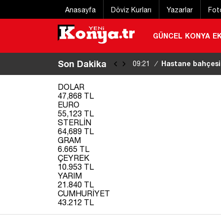
Anasayfa
Döviz Kurları
Yazarlar
Fot
GÜNCEL
KONYA
E
Son Dakika
“U’’ dönüşü yapm
09:18
/
|
DOLAR
47,868 TL
EURO
55,123 TL
STERLİN
64,689 TL
GRAM
6.665 TL
ÇEYREK
10.953 TL
YARIM
21.840 TL
CUMHURİYET
43.212 TL