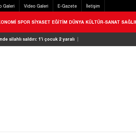
o Galeri
Video Galeri
E-Gazete
İletişim
KONOMİ
SPOR
SİYASET
EĞİTİM
DÜNYA
KÜLTÜR-SANAT
SAĞLI
ak isteyen otomobile 2 motosiklet ok gibi saplandı