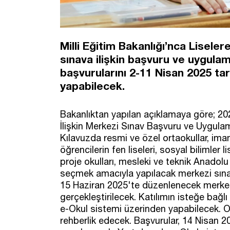
Milli Eğitim Bakanlığı’nca Lisel
sınava ilişkin başvuru ve uygulam
başvurularını 2-11 Nisan 2025 ta
yapabilecek.
Bakanlıktan yapılan açıklamaya göre; 20
İlişkin Merkezi Sınav Başvuru ve Uygula
Kılavuzda resmi ve özel ortaokullar, imam
öğrencilerin fen liseleri, sosyal bilimler l
proje okulları, mesleki ve teknik Anadolu
seçmek amacıyla yapılacak merkezi sınavl
15 Haziran 2025'te düzenlenecek merkezi
gerçekleştirilecek. Katılımın isteğe bağl
e-Okul sistemi üzerinden yapabilecek. O
rehberlik edecek. Başvurular, 14 Nisan 2