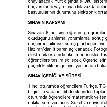
onaylanacak. Yurt dışında e-Okul sistemi
başvurularını yayımlanan kılavuzda bulu
başvurularının durumunu elektronik orta
SINAVIN KAPSAMI
Sınavda, 8'inci sınıf öğretim programlar
okuduğunu anlama, yorumlama, sonuç çı
düşünme, bilimsel süreç gibi becerilerini 
Haziran'dan itibaren açıklanacak. Fotoğra
elektronik ortamda okul müdürlükleri ta
öğrencilere teslim edilecek. Öğrencilerin 
geçerli kimlik belgelerini yanlarında bul
SINAV İÇERİĞİ VE SÜRESİ
1'inci oturumda öğrencilere Türkçe, T.C. i
bilgisi ile yabancı dil derslerinden topl
oturumda öğrencilere matematik ve fen b
dakika süre verilecek. Sözel ve sayısal al