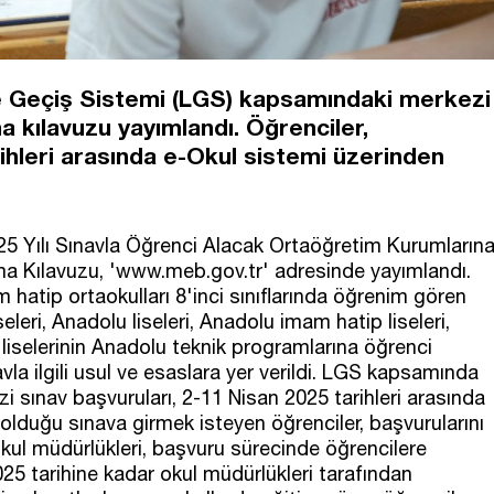
ere Geçiş Sistemi (LGS) kapsamındaki merkezi
a kılavuzu yayımlandı. Öğrenciler,
rihleri arasında e-Okul sistemi üzerinden
25 Yılı Sınavla Öğrenci Alacak Ortaöğretim Kurumların
ma Kılavuzu, 'www.meb.gov.tr' adresinde yayımlandı.
 hatip ortaokulları 8'inci sınıflarında öğrenim gören
iseleri, Anadolu liseleri, Anadolu imam hatip liseleri,
 liselerinin Anadolu teknik programlarına öğrenci
a ilgili usul ve esaslara yer verildi. LGS kapsamında
 sınav başvuruları, 2-11 Nisan 2025 tarihleri arasında
ı olduğu sınava girmek isteyen öğrenciler, başvurularını
kul müdürlükleri, başvuru sürecinde öğrencilere
025 tarihine kadar okul müdürlükleri tarafından