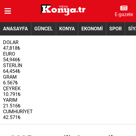
E-gazete
ANASAYFA
GÜNCEL
KONYA
EKONOMİ
SPOR
Sİ
DOLAR
47,818₺
EURO
54,946₺
STERLİN
64,454₺
GRAM
6.567₺
ÇEYREK
10.791₺
YARIM
21.516₺
CUMHURİYET
42.571₺