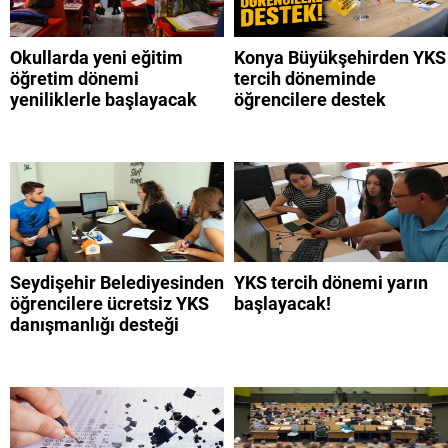
Okullarda yeni eğitim
Konya Büyükşehirden YKS
öğretim dönemi
tercih döneminde
yeniliklerle başlayacak
öğrencilere destek
Seydişehir Belediyesinden
YKS tercih dönemi yarın
öğrencilere ücretsiz YKS
başlayacak!
danışmanlığı desteği