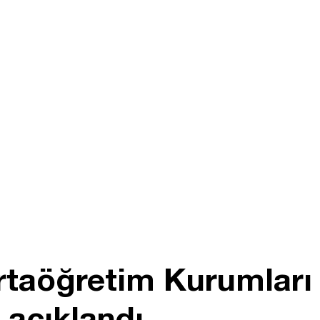
rtaöğretim Kurumları
 açıklandı