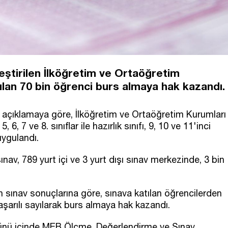
leştirilen İlköğretim ve Ortaöğretim
tılan 70 bin öğrenci burs almaya hak kazandı.
n açıklamaya göre, İlköğretim ve Ortaöğretim Kurumları
6, 7 ve 8. sınıflar ile hazırlık sınıfı, 9, 10 ve 11'inci
uygulandı.
nav, 789 yurt içi ve 3 yurt dışı sınav merkezinde, 3 bin
en sınav sonuçlarına göre, sınava katılan öğrencilerden
şarılı sayılarak burs almaya hak kazandı.
m günü içinde MEB Ölçme, Değerlendirme ve Sınav