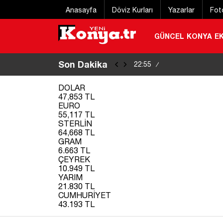
Anasayfa
Döviz Kurları
Yazarlar
Fot
GÜNCEL
KONYA
E
Son Dakika
Konya Bisiklet Fe
22:55
/
DOLAR
47,853 TL
EURO
55,117 TL
STERLİN
64,668 TL
GRAM
6.663 TL
ÇEYREK
10.949 TL
YARIM
21.830 TL
CUMHURİYET
43.193 TL