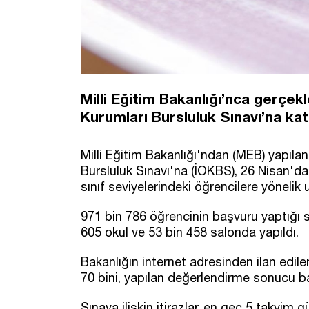
Milli Eğitim Bakanlığı’nca gerçek
Kurumları Bursluluk Sınavı’na ka
Milli Eğitim Bakanlığı'ndan (MEB) yapıla
Bursluluk Sınavı'na (İOKBS), 26 Nisan'da 5, 
sınıf seviyelerindeki öğrencilere yönelik 
971 bin 786 öğrencinin başvuru yaptığı sı
605 okul ve 53 bin 458 salonda yapıldı.
Bakanlığın internet adresinden ilan edil
70 bini, yapılan değerlendirme sonucu ba
Sınava ilişkin itirazlar, en geç 5 takvi