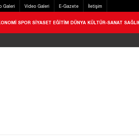
o Galeri
Video Galeri
E-Gazete
İletişim
KONOMİ
SPOR
SİYASET
EĞİTİM
DÜNYA
KÜLTÜR-SANAT
SAĞLI
stivali başladı
|