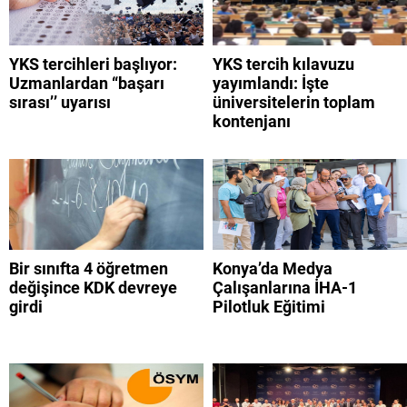
YKS tercihleri başlıyor:
YKS tercih kılavuzu
Uzmanlardan “başarı
yayımlandı: İşte
sırası’’ uyarısı
üniversitelerin toplam
kontenjanı
Bir sınıfta 4 öğretmen
Konya’da Medya
değişince KDK devreye
Çalışanlarına İHA-1
girdi
Pilotluk Eğitimi