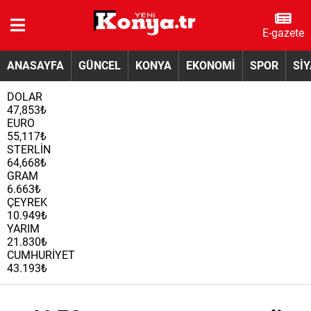
E-gazete
ANASAYFA
GÜNCEL
KONYA
EKONOMİ
SPOR
Sİ
DOLAR
47,853₺
EURO
55,117₺
STERLİN
64,668₺
GRAM
6.663₺
ÇEYREK
10.949₺
YARIM
21.830₺
CUMHURİYET
43.193₺