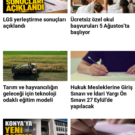
LGS yerleştirme sonuçları
Ücretsiz özel okul
açıklandı
başvuruları 5 Ağustos’ta
başlıyor
Tarım ve hayvancılığın
Hukuk Mesleklerine Giriş
geleceği için teknoloji
Sınavı ve İdari Yargı Ön
odaklı eğitim modeli
Sınavı 27 Eylül’de
yapılacak