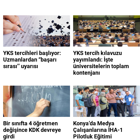
YKS tercihleri başlıyor:
YKS tercih kılavuzu
Uzmanlardan “başarı
yayımlandı: İşte
sırası’’ uyarısı
üniversitelerin toplam
kontenjanı
Bir sınıfta 4 öğretmen
Konya’da Medya
değişince KDK devreye
Çalışanlarına İHA-1
girdi
Pilotluk Eğitimi