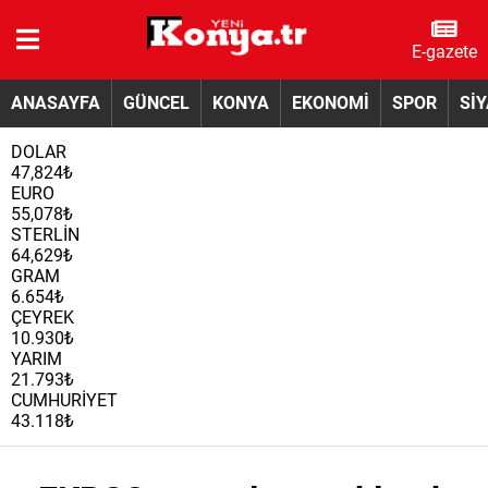
E-gazete
ANASAYFA
GÜNCEL
KONYA
EKONOMİ
SPOR
Sİ
DOLAR
47,824₺
EURO
55,078₺
STERLİN
64,629₺
GRAM
6.654₺
ÇEYREK
10.930₺
YARIM
21.793₺
CUMHURİYET
43.118₺