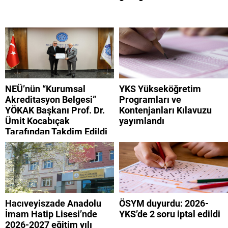
NEÜ’nün “Kurumsal
YKS Yükseköğretim
Akreditasyon Belgesi”
Programları ve
YÖKAK Başkanı Prof. Dr.
Kontenjanları Kılavuzu
Ümit Kocabıçak
yayımlandı
Tarafından Takdim Edildi
Hacıveyiszade Anadolu
ÖSYM duyurdu: 2026-
İmam Hatip Lisesi’nde
YKS’de 2 soru iptal edildi
2026-2027 eğitim yılı