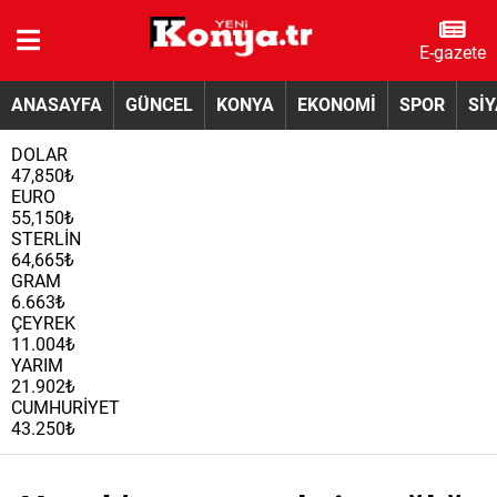
E-gazete
ANASAYFA
GÜNCEL
KONYA
EKONOMİ
SPOR
Sİ
DOLAR
47,850₺
EURO
55,150₺
STERLİN
64,665₺
GRAM
6.663₺
ÇEYREK
11.004₺
YARIM
21.902₺
CUMHURİYET
43.250₺