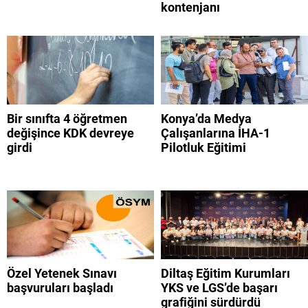
kontenjanı
Bir sınıfta 4 öğretmen
Konya’da Medya
değişince KDK devreye
Çalışanlarına İHA-1
girdi
Pilotluk Eğitimi
Özel Yetenek Sınavı
Diltaş Eğitim Kurumları
başvuruları başladı
YKS ve LGS’de başarı
grafiğini sürdürdü