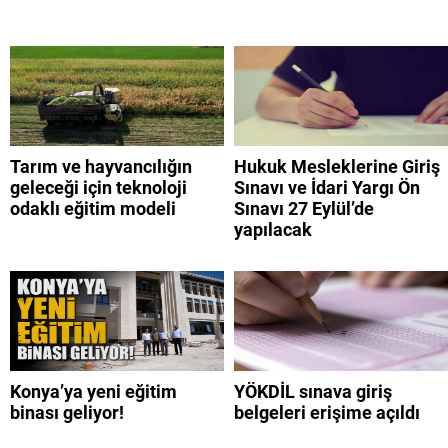
Tarım ve hayvancılığın
Hukuk Mesleklerine Giriş
geleceği için teknoloji
Sınavı ve İdari Yargı Ön
odaklı eğitim modeli
Sınavı 27 Eylül’de
yapılacak
Konya’ya yeni eğitim
YÖKDİL sınava giriş
binası geliyor!
belgeleri erişime açıldı