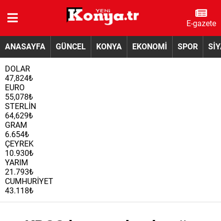
E-gazete
ANASAYFA
GÜNCEL
KONYA
EKONOMİ
SPOR
Sİ
DOLAR
47,824₺
EURO
55,078₺
STERLİN
64,629₺
GRAM
6.654₺
ÇEYREK
10.930₺
YARIM
21.793₺
CUMHURİYET
43.118₺