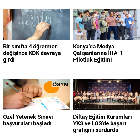
Bir sınıfta 4 öğretmen
Konya’da Medya
değişince KDK devreye
Çalışanlarına İHA-1
girdi
Pilotluk Eğitimi
Özel Yetenek Sınavı
Diltaş Eğitim Kurumları
başvuruları başladı
YKS ve LGS’de başarı
grafiğini sürdürdü