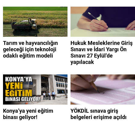
Tarım ve hayvancılığın
Hukuk Mesleklerine Giriş
geleceği için teknoloji
Sınavı ve İdari Yargı Ön
odaklı eğitim modeli
Sınavı 27 Eylül’de
yapılacak
Konya’ya yeni eğitim
YÖKDİL sınava giriş
binası geliyor!
belgeleri erişime açıldı