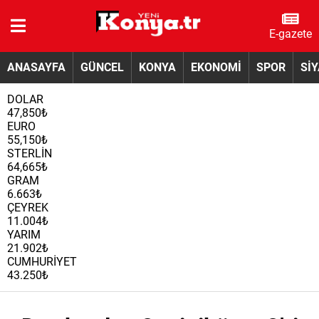
E-gazete
ANASAYFA
GÜNCEL
KONYA
EKONOMİ
SPOR
Sİ
DOLAR
47,850₺
EURO
55,150₺
STERLİN
64,665₺
GRAM
6.663₺
ÇEYREK
11.004₺
YARIM
21.902₺
CUMHURİYET
43.250₺