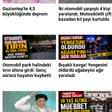
Gaziantep’te 4,5
İki otomobil çarpıştı 4 kişi
büyüklüğünde deprem
yaralandı: Motosikletli çift
kazadan kıl payı kurtuldu
Otomobil park halindeki
Bıçaklı kavga! Yengesini
tırın altına girdi: Genç
öldürdü ağabeyini ağır
sürücü hayatını kaybetti
yaraladı