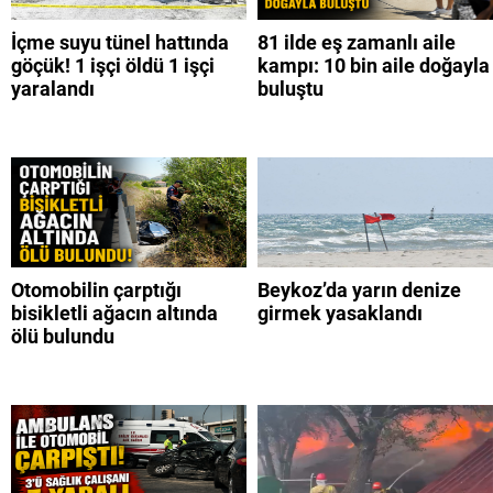
İçme suyu tünel hattında
81 ilde eş zamanlı aile
göçük! 1 işçi öldü 1 işçi
kampı: 10 bin aile doğayla
yaralandı
buluştu
Otomobilin çarptığı
Beykoz’da yarın denize
bisikletli ağacın altında
girmek yasaklandı
ölü bulundu