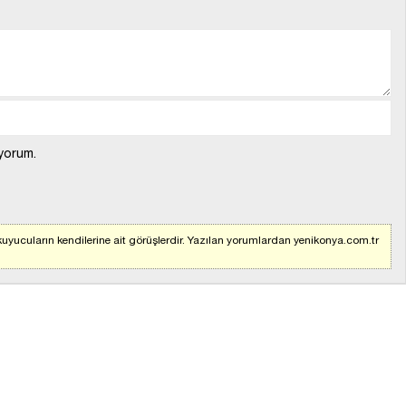
yorum.
uyucuların kendilerine ait görüşlerdir. Yazılan yorumlardan yenikonya.com.tr