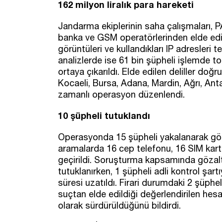
162 milyon liralık para hareketi
Jandarma ekiplerinin saha çalışmaları, P
banka ve GSM operatörlerinden elde edil
görüntüleri ve kullandıkları IP adresleri 
analizlerde ise 61 bin şüpheli işlemde t
ortaya çıkarıldı. Elde edilen deliller doğ
Kocaeli, Bursa, Adana, Mardin, Ağrı, An
zamanlı operasyon düzenlendi.
10 şüpheli tutuklandı
Operasyonda 15 şüpheli yakalanarak gözal
aramalarda 16 cep telefonu, 16 SIM kart, 
geçirildi. Soruşturma kapsamında gözalt
tutuklanırken, 1 şüpheli adli kontrol şart
süresi uzatıldı. Firari durumdaki 2 şüpheli 
suçtan elde edildiği değerlendirilen he
olarak sürdürüldüğünü bildirdi.