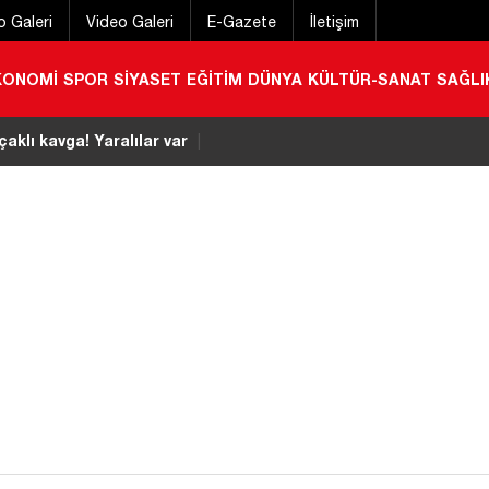
o Galeri
Video Galeri
E-Gazete
İletişim
KONOMİ
SPOR
SİYASET
EĞİTİM
DÜNYA
KÜLTÜR-SANAT
SAĞLI
çaklı kavga! Yaralılar var
|