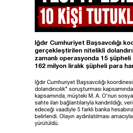
Iğdır Cumhuriyet Başsavcılığı koo
gerçekleştirilen nitelikli dolandı
zamanlı operasyonda 15 şüpheli g
162 milyon liralık şüpheli para ha
Iğdır Cumhuriyet Başsavcılığı koordinesind
dolandırıcılık" soruşturması kapsamınd
kapsamında, müşteki M. A. O'nun sosya
sahte ilan bağlantılarıyla kandırıldığı, 
edeceği vaadiyle 5 farklı banka hesabın
belirlendi. Olayın aydınlatılması amacıyla
yürütüldü.