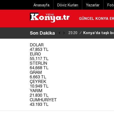
Anasayfa
Döviz Kurları
Yazarlar
Fot
GÜNCEL
KONYA
E
Son Dakika
Konya’da taşlı bı
23:20
/
DOLAR
47,853 TL
EURO
55,117 TL
STERLİN
64,668 TL
GRAM
6.663 TL
ÇEYREK
10.949 TL
YARIM
21.830 TL
CUMHURİYET
43.193 TL