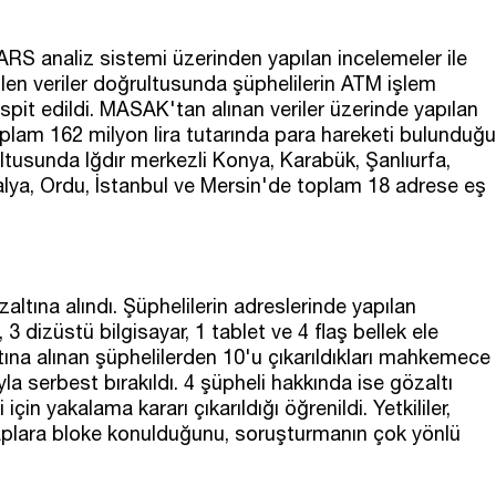
ARS analiz sistemi üzerinden yapılan incelemeler ile
en veriler doğrultusunda şüphelilerin ATM işlem
tespit edildi. MASAK'tan alınan veriler üzerinde yapılan
oplam 162 milyon lira tutarında para hareketi bulunduğu
rultusunda Iğdır merkezli Konya, Karabük, Şanlıurfa,
talya, Ordu, İstanbul ve Mersin'de toplam 18 adrese eş
tına alındı. Şüphelilerin adreslerinde yapılan
3 dizüstü bilgisayar, 1 tablet ve 4 flaş bellek ele
ına alınan şüphelilerden 10'u çıkarıldıkları mahkemece
ıyla serbest bırakıldı. 4 şüpheli hakkında ise gözaltı
için yakalama kararı çıkarıldığı öğrenildi. Yetkililer,
saplara bloke konulduğunu, soruşturmanın çok yönlü