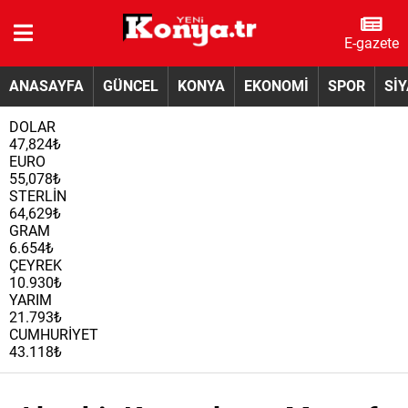
E-gazete
ANASAYFA
GÜNCEL
KONYA
EKONOMİ
SPOR
Sİ
DOLAR
47,824₺
EURO
55,078₺
STERLİN
64,629₺
GRAM
6.654₺
ÇEYREK
10.930₺
YARIM
21.793₺
CUMHURİYET
43.118₺