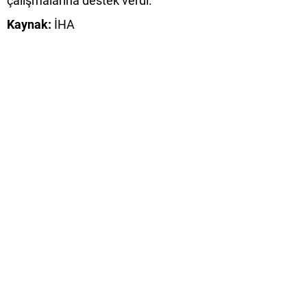
çalışmalarına destek verdi.
Kaynak:
İHA