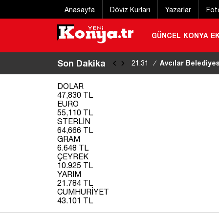
Anasayfa
Döviz Kurları
Yazarlar
Fot
GÜNCEL
KONYA
E
Son Dakika
Menderes Beledi
21:23
/
DOLAR
47,830 TL
EURO
55,110 TL
STERLİN
64,666 TL
GRAM
6.648 TL
ÇEYREK
10.925 TL
YARIM
21.784 TL
CUMHURİYET
43.101 TL