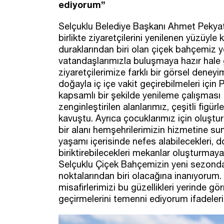
ediyorum”
Selçuklu Belediye Başkanı Ahmet Pekyat
birlikte ziyaretçilerini yenilenen yüzüyle
duraklarından biri olan çiçek bahçemiz y
vatandaşlarımızla buluşmaya hazır hale g
ziyaretçilerimize farklı bir görsel deneyi
doğayla iç içe vakit geçirebilmeleri içi
kapsamlı bir şekilde yenileme çalışması ge
zenginleştirilen alanlarımız, çeşitli figü
kavuştu. Ayrıca çocuklarımız için oluşturu
bir alanı hemşehrilerimizin hizmetine su
yaşamı içerisinde nefes alabilecekleri, d
biriktirebilecekleri mekanlar oluşturmay
Selçuklu Çiçek Bahçemizin yeni sezonda 
noktalarından biri olacağına inanıyorum
misafirlerimizi bu güzellikleri yerinde g
geçirmelerini temenni ediyorum ifadelerin