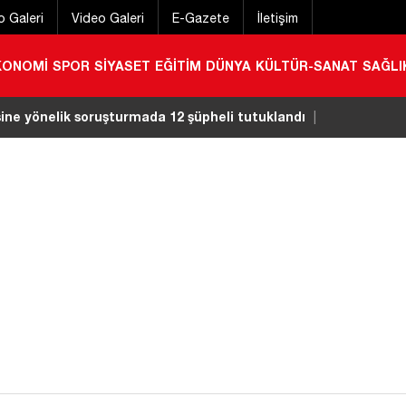
o Galeri
Video Galeri
E-Gazete
İletişim
KONOMİ
SPOR
SİYASET
EĞİTİM
DÜNYA
KÜLTÜR-SANAT
SAĞLI
ye Başkanı Çiçek tutuklandı
|