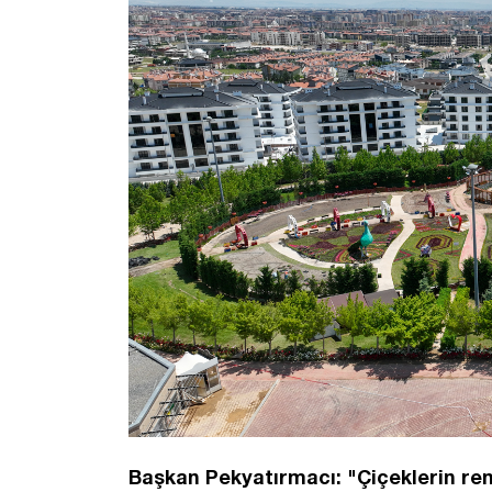
Başkan Pekyatırmacı: "Çiçeklerin re