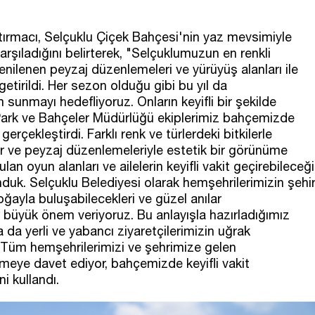
ırmacı, Selçuklu Çiçek Bahçesi'nin yaz mevsimiyle
 karşıladığını belirterek, "Selçuklumuzun en renkli
enilenen peyzaj düzenlemeleri ve yürüyüş alanları ile
etirildi. Her sezon olduğu gibi bu yıl da
m sunmayı hedefliyoruz. Onların keyifli bir şekilde
n Park ve Bahçeler Müdürlüğü ekiplerimiz bahçemizde
rçekleştirdi. Farklı renk ve türlerdeki bitkilerle
rler ve peyzaj düzenlemeleriyle estetik bir görünüme
lan oyun alanları ve ailelerin keyifli vakit geçirebileceği
nduk. Selçuklu Belediyesi olarak hemşehrilerimizin şehi
oğayla buluşabilecekleri ve güzel anılar
a büyük önem veriyoruz. Bu anlayışla hazırladığımız
da yerli ve yabancı ziyaretçilerimizin uğrak
. Tüm hemşehrilerimizi ve şehrimize gelen
örmeye davet ediyor, bahçemizde keyifli vakit
i kullandı.