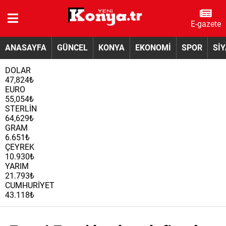
E-gazete
ANASAYFA
GÜNCEL
KONYA
EKONOMİ
SPOR
Sİ
DOLAR
47,824₺
EURO
55,054₺
STERLİN
64,629₺
GRAM
6.651₺
ÇEYREK
10.930₺
YARIM
21.793₺
CUMHURİYET
43.118₺