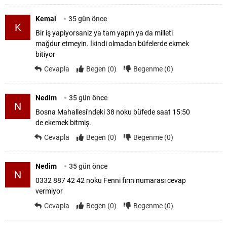
Kemal
35 gün önce
K
Bir iş yapiyorsaniz ya tam yapın ya da milleti
mağdur etmeyin. İkindi olmadan büfelerde ekmek
bitiyor
Cevapla
Begen (0)
Begenme (0)
Nedim
35 gün önce
N
Bosna Mahallesi'ndeki 38 noku büfede saat 15:50
de ekemek bitmiş.
Cevapla
Begen (0)
Begenme (0)
Nedim
35 gün önce
N
0332 887 42 42 noku Fenni fırın numarası cevap
vermiyor
Cevapla
Begen (0)
Begenme (0)