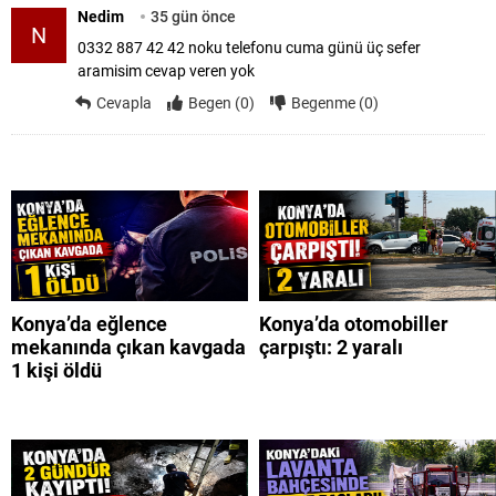
Nedim
35 gün önce
N
0332 887 42 42 noku telefonu cuma günü üç sefer
aramisim cevap veren yok
Cevapla
Begen (0)
Begenme (0)
Konya’da eğlence
Konya’da otomobiller
mekanında çıkan kavgada
çarpıştı: 2 yaralı
1 kişi öldü