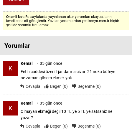
Önemli Not:
Bu sayfalarda yayınlanan okur yorumları okuyucuların
kendilerine ait görüşlerdir. Yazılan yorumlardan yenikonya.com.tr hiçbir
şekilde sorumlu tutulamaz.
Yorumlar
Kemal
35 gün önce
K
Fetih caddesi üzeri il jandarma civarı 21 noku büfeye
ne zaman gitsem ekmek yok.
Cevapla
Begen (0)
Begenme (0)
Kemal
35 gün önce
K
Olmayan ekmeği değil 10 TL ye 5 TL ye satsaniz ne
yazar?
Cevapla
Begen (0)
Begenme (0)