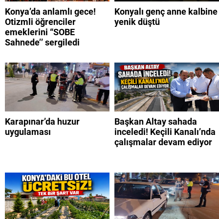
Konya’da anlamlı gece!
Konyalı genç anne kalbine
Otizmli öğrenciler
yenik düştü
emeklerini “SOBE
Sahnede’’ sergiledi
Karapınar’da huzur
Başkan Altay sahada
uygulaması
inceledi! Keçili Kanalı’nda
çalışmalar devam ediyor