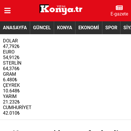
E-gazete
ANASAYFA
GÜNCEL
KONYA
EKONOMİ
SPOR
Sİ
DOLAR
47,792₺
EURO
54,912₺
STERLİN
64,376₺
GRAM
6.480₺
ÇEYREK
10.648₺
YARIM
21.232₺
CUMHURİYET
42.010₺