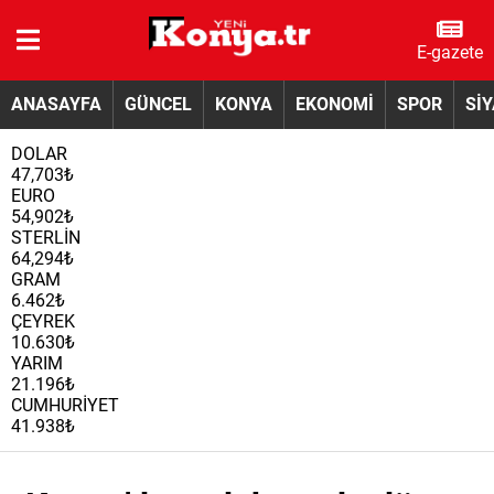
E-gazete
ANASAYFA
GÜNCEL
KONYA
EKONOMİ
SPOR
Sİ
DOLAR
47,703₺
EURO
54,902₺
STERLİN
64,294₺
GRAM
6.462₺
ÇEYREK
10.630₺
YARIM
21.196₺
CUMHURİYET
41.938₺