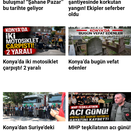
buluşma! “Şahane Pazar’’
şantiyesinde korkutan
bu tarihte geliyor
yangın! Ekipler seferber
oldu
Konya’da iki motosiklet
Konya’da bugün vefat
çarpıştı! 2 yaralı
edenler
Konya’dan Suriye’deki
MHP teşkilatının acı günü!