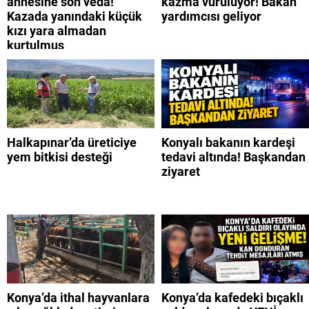
annesine son veda!
kazma vuruluyor! Bakan
Kazada yanındaki küçük
yardımcısı geliyor
kızı yara almadan
kurtulmuş
Halkapınar’da üreticiye
Konyalı bakanın kardeşi
yem bitkisi desteği
tedavi altında! Başkandan
ziyaret
Konya’da ithal hayvanlara
Konya’da kafedeki bıçaklı