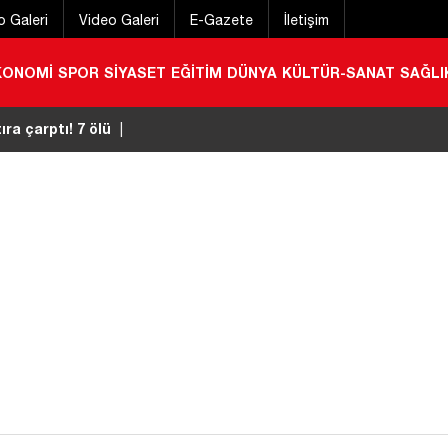
o Galeri
Video Galeri
E-Gazete
İletişim
KONOMİ
SPOR
SİYASET
EĞİTİM
DÜNYA
KÜLTÜR-SANAT
SAĞLI
0 litre etil alkol ele geçirildi
|