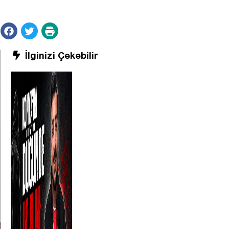
İlginizi Çekebilir