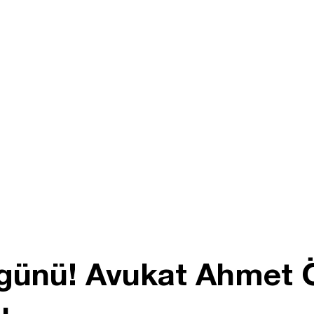
ünü! Avukat Ahmet Öze
u