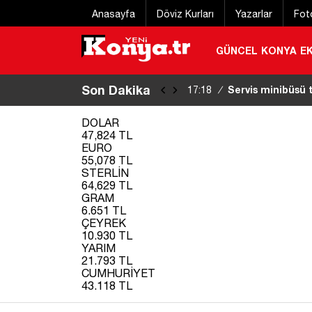
Anasayfa
Döviz Kurları
Yazarlar
Fot
GÜNCEL
KONYA
E
Son Dakika
Samsun’da 1 ton 16
17:08
/
DOLAR
47,824 TL
EURO
55,078 TL
STERLİN
64,629 TL
GRAM
6.651 TL
ÇEYREK
10.930 TL
YARIM
21.793 TL
CUMHURİYET
43.118 TL