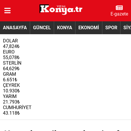
E-gazete
ANASAYFA
GÜNCEL
KONYA
EKONOMİ
SPOR
Sİ
DOLAR
47,824₺
EURO
55,078₺
STERLİN
64,629₺
GRAM
6.651₺
ÇEYREK
10.930₺
YARIM
21.793₺
CUMHURİYET
43.118₺