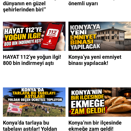
dünyanın en güzel
önemli uyarı
şehirlerinden biri’’
HAYAT 112’ye yoğun ilgi!
Konya’ya yeni emniyet
800 bin indirmeyi aştı
binası yapılacak!
Konya’da tarlaya bu
Konya’nın bir ilçesinde
tabelayı astılar! Yoldan
ekmeğe zam geldi!