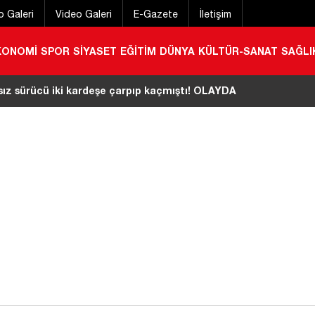
o Galeri
Video Galeri
E-Gazete
İletişim
KONOMİ
SPOR
SİYASET
EĞİTİM
DÜNYA
KÜLTÜR-SANAT
SAĞLI
aşlı adamın Berke Barajı’nda cansız bedeni