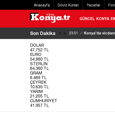
Anasayfa
Döviz Kurları
Yazarlar
Fot
GÜNCEL
KONYA
E
Son Dakika
6 gündür kayıp y
22:48
/
bulundu
|
DOLAR
47,752 TL
EURO
54,960 TL
STERLİN
64,360 TL
GRAM
6.469 TL
ÇEYREK
10.635 TL
YARIM
21.205 TL
CUMHURİYET
41.957 TL