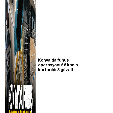
Konya’da fuhuş
operasyonu! 6 kadın
kurtarıldı 3 gözaltı