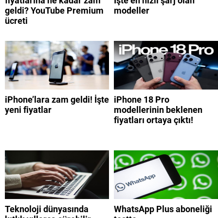
fiyatlarına ne kadar zam
İşte en hızlı şarj olan
geldi? YouTube Premium
modeller
ücreti
iPhone’lara zam geldi! İşte
iPhone 18 Pro
yeni fiyatlar
modellerinin beklenen
fiyatları ortaya çıktı!
Teknoloji dünyasında
WhatsApp Plus aboneliği