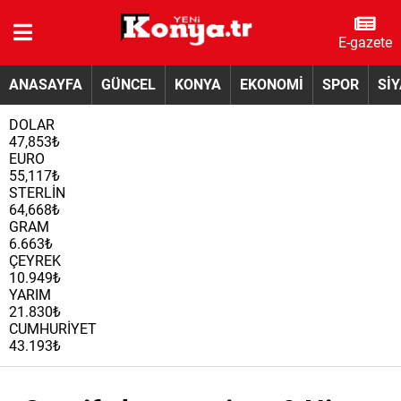
E-gazete
ANASAYFA
GÜNCEL
KONYA
EKONOMİ
SPOR
Sİ
DOLAR
47,853₺
EURO
55,117₺
STERLİN
64,668₺
GRAM
6.663₺
ÇEYREK
10.949₺
YARIM
21.830₺
CUMHURİYET
43.193₺