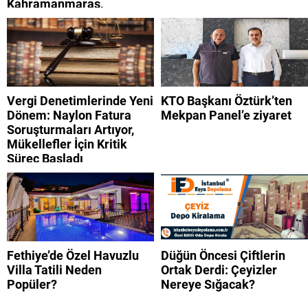
Kahramanmaraş,
Adıyaman, Şanlıurfa,
Suriye, Kilis, Hatay,
Osmaniye 9 Ağustos 2026
AFAD son depremler
listesi
Vergi Denetimlerinde Yeni
KTO Başkanı Öztürk’ten
Dönem: Naylon Fatura
Mekpan Panel’e ziyaret
Soruşturmaları Artıyor,
Mükellefler İçin Kritik
Süreç Başladı
Fethiye’de Özel Havuzlu
Düğün Öncesi Çiftlerin
Villa Tatili Neden
Ortak Derdi: Çeyizler
Popüler?
Nereye Sığacak?