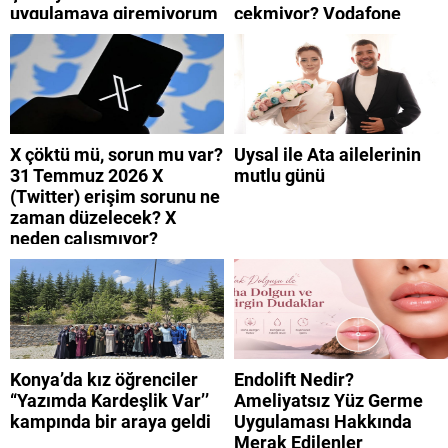
uygulamaya giremiyorum
çekmiyor? Vodafone
neden? Turkcell internet
mobil uygulamaya neden
neden yavaş?
giremiyorum?
X çöktü mü, sorun mu var?
Uysal ile Ata ailelerinin
31 Temmuz 2026 X
mutlu günü
(Twitter) erişim sorunu ne
zaman düzelecek? X
neden çalışmıyor?
Konya’da kız öğrenciler
Endolift Nedir?
“Yazımda Kardeşlik Var’’
Ameliyatsız Yüz Germe
kampında bir araya geldi
Uygulaması Hakkında
Merak Edilenler