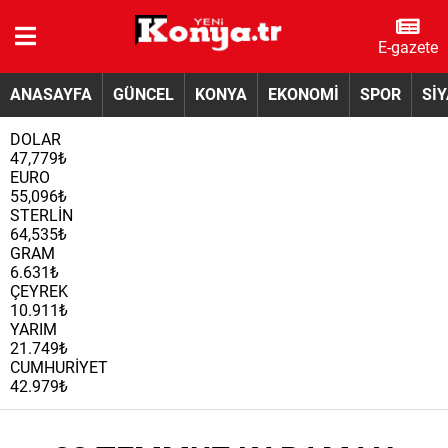
E-gazete
ANASAYFA
GÜNCEL
KONYA
EKONOMİ
SPOR
Sİ
DOLAR
47,779₺
EURO
55,096₺
STERLİN
64,535₺
GRAM
6.631₺
ÇEYREK
10.911₺
YARIM
21.749₺
CUMHURİYET
42.979₺