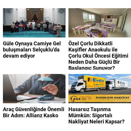
Güle Oynaya Camiye Gel
Özel Çorlu Dikkatli
buluşmaları Selçuklu’da
Kaşifler Anaokulu ile
devam ediyor
Çorlu Okul Öncesi Eğitimi
Neden Daha Güçlü Bir
Başlangıç Sunuyor?
Araç Güvenliğinde Önemli
Hasarsız Taşınma
Bir Adım: Allianz Kasko
Mümkün: Sigortalı
Nakliyat Neleri Kapsar?