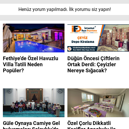
Henüz yorum yapılmadı. İlk yorumu siz yapın!
Fethiye’de Özel Havuzlu
Düğün Öncesi Çiftlerin
Villa Tatili Neden
Ortak Derdi: Çeyizler
Popüler?
Nereye Sığacak?
Güle Oynaya Camiye Gel
Özel Çorlu Dikkatli