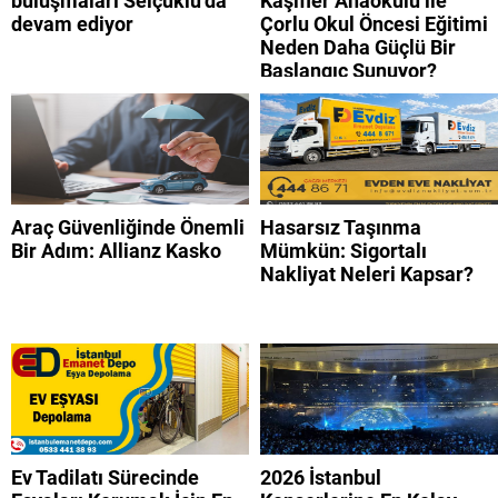
buluşmaları Selçuklu’da
Kaşifler Anaokulu ile
devam ediyor
Çorlu Okul Öncesi Eğitimi
Neden Daha Güçlü Bir
Başlangıç Sunuyor?
Araç Güvenliğinde Önemli
Hasarsız Taşınma
Bir Adım: Allianz Kasko
Mümkün: Sigortalı
Nakliyat Neleri Kapsar?
Ev Tadilatı Sürecinde
2026 İstanbul