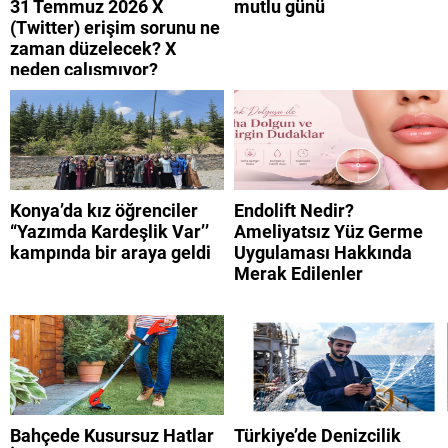
31 Temmuz 2026 X
mutlu günü
(Twitter) erişim sorunu ne
zaman düzelecek? X
neden çalışmıyor?
Konya’da kız öğrenciler
Endolift Nedir?
“Yazımda Kardeşlik Var’’
Ameliyatsız Yüz Germe
kampında bir araya geldi
Uygulaması Hakkında
Merak Edilenler
Bahçede Kusursuz Hatlar
Türkiye’de Denizcilik