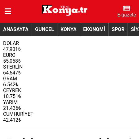
E-gazete
ANASAYFA
GÜNCEL
KONYA
EKONOMİ
SPOR
Sİ
DOLAR
47,901₺
EURO
55,058₺
STERLİN
64,547₺
GRAM
6.542₺
ÇEYREK
10.751₺
YARIM
21.436₺
CUMHURİYET
42.412₺