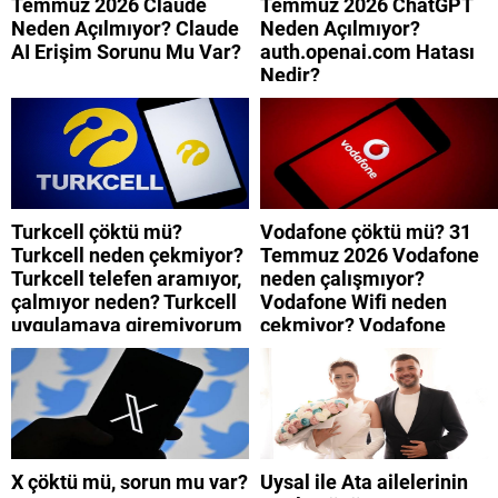
Temmuz 2026 Claude
Temmuz 2026 ChatGPT
Neden Açılmıyor? Claude
Neden Açılmıyor?
AI Erişim Sorunu Mu Var?
auth.openai.com Hatası
Nedir?
Turkcell çöktü mü?
Vodafone çöktü mü? 31
Turkcell neden çekmiyor?
Temmuz 2026 Vodafone
Turkcell telefen aramıyor,
neden çalışmıyor?
çalmıyor neden? Turkcell
Vodafone Wifi neden
uygulamaya giremiyorum
çekmiyor? Vodafone
neden? Turkcell internet
mobil uygulamaya neden
neden yavaş?
giremiyorum?
X çöktü mü, sorun mu var?
Uysal ile Ata ailelerinin